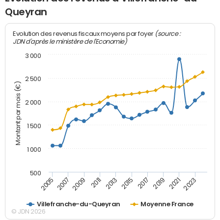
Queyran
(source :
Evolution des revenus fiscaux moyens par foyer
JDN d'après le ministère de l'Economie)
3 000
2 500
Montant par mois (€)
2 000
1 500
1 000
500
2007
2017
2009
2019
2011
2021
2013
2023
2005
2015
Villefranche-du-Queyran
Moyenne France
© JDN 2026