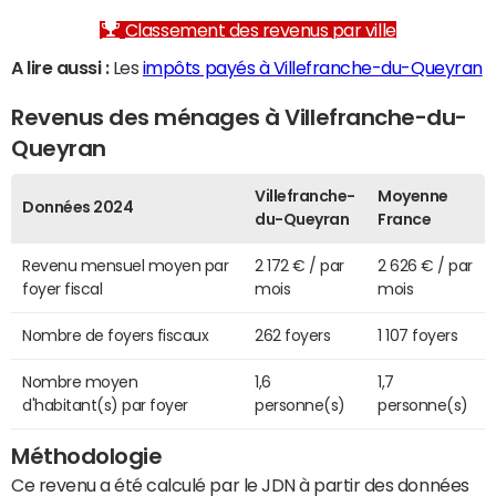
Classement des revenus par ville
A lire aussi :
Les
impôts payés à Villefranche-du-Queyran
Revenus des ménages à Villefranche-du-
Queyran
Villefranche-
Moyenne
Données 2024
du-Queyran
France
Revenu mensuel moyen par
2 172 € / par
2 626 € / par
foyer fiscal
mois
mois
Nombre de foyers fiscaux
262 foyers
1 107 foyers
Nombre moyen
1,6
1,7
d'habitant(s) par foyer
personne(s)
personne(s)
Méthodologie
Ce revenu a été calculé par le JDN à partir des données