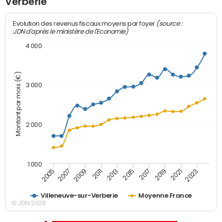
Verberie
(source :
Evolution des revenus fiscaux moyens par foyer
JDN d'après le ministère de l'Economie)
4 000
Montant par mois (€)
3 000
2 000
1 000
2007
2017
2005
2015
2013
2023
2011
2021
2009
2019
Villeneuve-sur-Verberie
Moyenne France
© JDN 2026