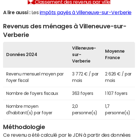
Classement des revenus par ville
A lire aussi :
Les
impôts payés à Villeneuve-sur-Verberie
Revenus des ménages à Villeneuve-sur-
Verberie
Villeneuve-
Moyenne
Données 2024
sur-
France
Verberie
Revenu mensuel moyen par
3 772 € / par
2 626 € / par
foyer fiscal
mois
mois
Nombre de foyers fiscaux
363 foyers
1 107 foyers
Nombre moyen
2,0
1,7
d'habitant(s) par foyer
personne(s)
personne(s)
Méthodologie
Ce revenu a été calculé par le JDN à partir des données