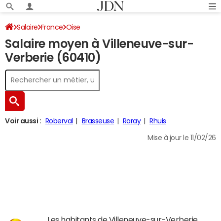
Salaire
France
Oise
Salaire moyen à Villeneuve-sur-
Verberie (60410)
Voir aussi :
Roberval
Brasseuse
Raray
Rhuis
Mise à jour le 11/02/26
Les habitants de Villeneuve-sur-Verberie