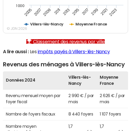
1 000
2007
2017
2009
2019
2011
2021
2013
2023
2005
2015
Villers-lès-Nancy
Moyenne France
© JDN 2026
Classement des revenus par ville
A lire aussi :
Les
impôts payés à Villers-lès-Nancy
Revenus des ménages à Villers-lès-Nancy
Villers-lès-
Moyenne
Données 2024
Nancy
France
Revenu mensuel moyen par
2 990 € / par
2 626 € / par
foyer fiscal
mois
mois
Nombre de foyers fiscaux
8 440 foyers
1 107 foyers
Nombre moyen
1,7
1,7