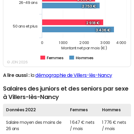
26-49 ans
2 753 €
2 918 €
50 ans et plus
3 436 €
0
1 000
2 000
3 000
4 000
Montant net par mois (€)
Femmes
Hommes
© JDN 2026
A lire aussi :
la
démographie de Villers-lès-Nancy
Salaires des juniors et des seniors par sexe
à Villers-lès-Nancy
Données 2022
Femmes
Hommes
Salaire moyen des moins de
1 647 € nets
1 776 € nets
26 ans
/ mois
/ mois