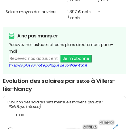
Salaire moyen des ouvriers
1 897 € nets
-
/ mois
A ne pas manquer
Recevez nos astuces et bons plans directement par e-
mail.
Je m'abonne
En savoir plus sur notre politique de confidentialité
Evolution des salaires par sexe à Villers-
lès-Nancy
(source :
Evolution des salaires nets mensuels moyens
JDN d'après l'Insee)
3 000
2 842 €
2 778 €