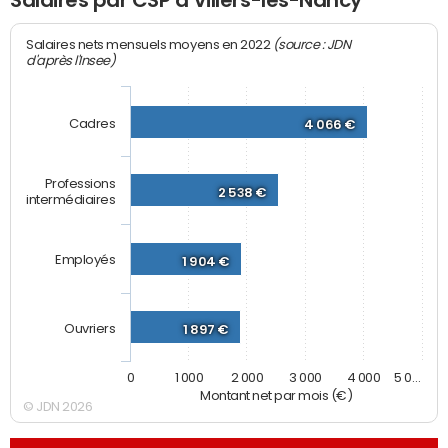
Salaires par CSP à Villers-lès-Nancy
(source : JDN
Salaires nets mensuels moyens en 2022
d'après l'Insee)
Cadres
4 066 €
Professions
2 538 €
intermédiaires
Employés
1 904 €
Ouvriers
1 897 €
0
1 000
2 000
3 000
4 000
5 0…
Montant net par mois (€)
© JDN 2026