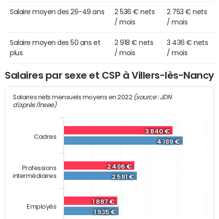
Salaire moyen des 26-49 ans
2 536 € nets
2 753 € nets
/ mois
/ mois
Salaire moyen des 50 ans et
2 918 € nets
3 436 € nets
plus
/ mois
/ mois
Salaires par sexe et CSP à Villers-lès-Nancy
(source : JDN
Salaires nets mensuels moyens en 2022
d'après l'Insee)
3 840 €
Cadres
4 189 €
2 496 €
Professions
intermédiaires
2 581 €
1 887 €
Employés
1 935 €