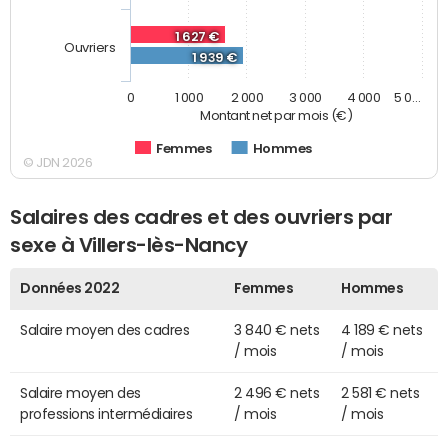
1 627 €
Ouvriers
1 939 €
0
1 000
2 000
3 000
4 000
5 0…
Montant net par mois (€)
Femmes
Hommes
© JDN 2026
Salaires des cadres et des ouvriers par
sexe à Villers-lès-Nancy
Données 2022
Femmes
Hommes
Salaire moyen des cadres
3 840 € nets
4 189 € nets
/ mois
/ mois
Salaire moyen des
2 496 € nets
2 581 € nets
professions intermédiaires
/ mois
/ mois