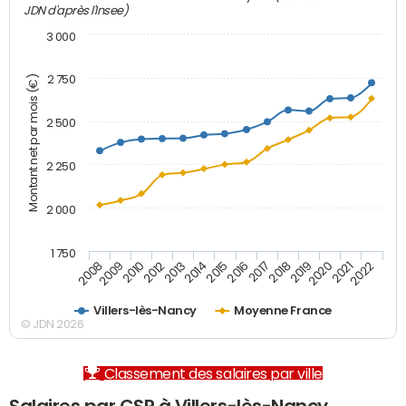
JDN d'après l'Insee)
3 000
2 750
Montant net par mois (€)
2 500
2 250
2 000
1 750
2012
2019
2014
2021
2008
2016
2010
2018
2013
2020
2015
2022
2009
2017
Villers-lès-Nancy
Moyenne France
© JDN 2026
Classement des salaires par ville