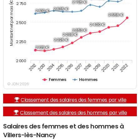
Montant net par mois (€)
2 725 €
2 750
2 635 €
2 610 €
2 556 €
2 500
2 430 €
2 353 €
2 298 €
2 225 €
2 250
2 129 €
2 000
2013
2017
2021
2014
2018
2022
2015
2019
2012
2016
2020
Femmes
Hommes
© JDN 2026
Classement des salaires des femmes par ville
Classement des salaires des hommes par ville
Salaires des femmes et des hommes à
Villers-lès-Nancy