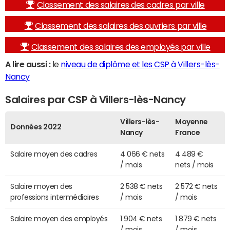
Classement des salaires des cadres par ville
Classement des salaires des ouvriers par ville
Classement des salaires des employés par ville
A lire aussi :
le
niveau de diplôme et les CSP à Villers-lès-
Nancy
Salaires par CSP à Villers-lès-Nancy
Villers-lès-
Moyenne
Données 2022
Nancy
France
Salaire moyen des cadres
4 066 € nets
4 489 €
/ mois
nets / mois
Salaire moyen des
2 538 € nets
2 572 € nets
professions intermédiaires
/ mois
/ mois
Salaire moyen des employés
1 904 € nets
1 879 € nets
/ mois
/ mois