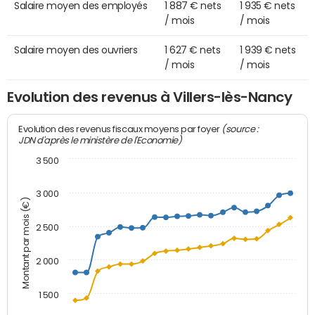
Salaire moyen des employés
1 887 € nets
1 935 € nets
/ mois
/ mois
Salaire moyen des ouvriers
1 627 € nets
1 939 € nets
/ mois
/ mois
Evolution des revenus à Villers-lès-Nancy
(source :
Evolution des revenus fiscaux moyens par foyer
JDN d'après le ministère de l'Economie)
3 500
3 000
Montant par mois (€)
2 500
2 000
1 500