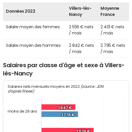
Villers-lès-
Moyenne
Données 2022
Nancy
France
Salaire moyen des femmes
2 556 € nets
2 401 € nets
/ mois
/ mois
Salaire moyen des hommes
2 842 € nets
2 795 € nets
/ mois
/ mois
Salaires par classe d'âge et sexe à Villers-
lès-Nancy
(source : JDN
Salaires nets mensuels moyens en 2022
d'après l'Insee)
1 647 €
moins de 26 ans
1 776 €
2 536 €