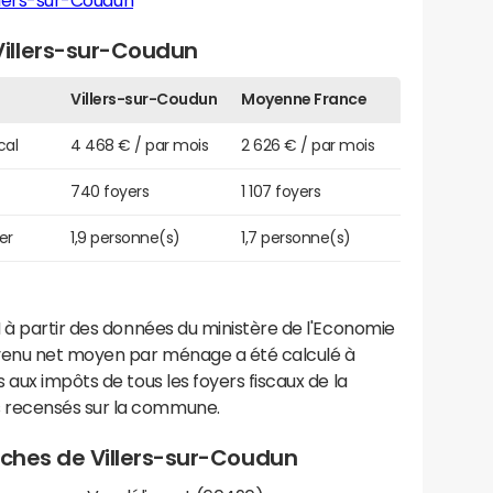
llers-sur-Coudun
illers-sur-Coudun
Villers-sur-Coudun
Moyenne France
cal
4 468 € / par mois
2 626 € / par mois
740 foyers
1 107 foyers
er
1,9 personne(s)
1,7 personne(s)
 à partir des données du ministère de l'Economie
evenu net moyen par ménage a été calculé à
 aux impôts de tous les foyers fiscaux de la
 recensés sur la commune.
roches de Villers-sur-Coudun