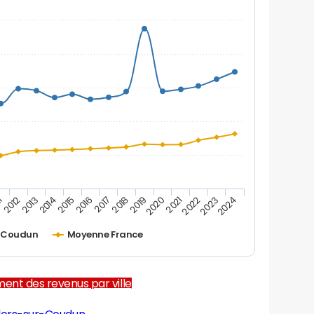
2012
2017
2022
1
2016
2021
2015
2020
2014
2019
2024
2013
2018
2023
r-Coudun
Moyenne France
ent des revenus par ville