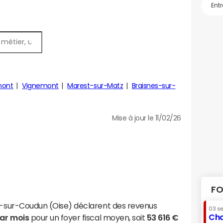
mont
Vignemont
Marest-sur-Matz
Braisnes-sur-
Mise à jour le 11/02/26
FO
rs-sur-Coudun (Oise) déclarent des revenus
03 s
Cha
par mois
pour un foyer fiscal moyen, soit
53 616 €