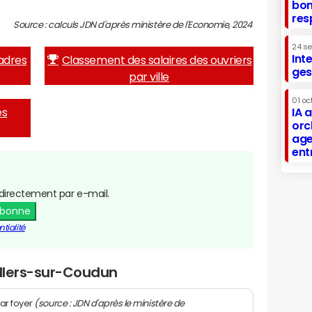
bon
res
Source : calculs JDN d'après ministère de l'Economie, 2024
24 s
Int
adres
Classement des salaires des ouvriers
ges
par ville
01 oc
es
IA 
orc
age
ent
directement par e-mail.
abonne
tialité
illers-sur-Coudun
(source : JDN d'après le ministère de
ar foyer