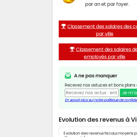
par an et par foyer.
Classement des salaires des c
par ville
Classement des salaires d
employés par ville
A ne pas manquer
Recevez nos astuces et bons plans 
Je m'
En savoir plus sur notre politique de confiden
Evolution des revenus à V
Evolution des revenus fiscaux moyens p