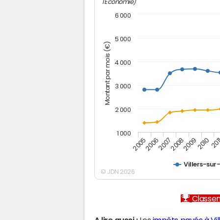
l'Economie)
6 000
5 000
Montant par mois (€)
4 000
3 000
2 000
1 000
2007
2006
201
2005
2010
2009
2008
Villers-su
© JDN 2026
Classem