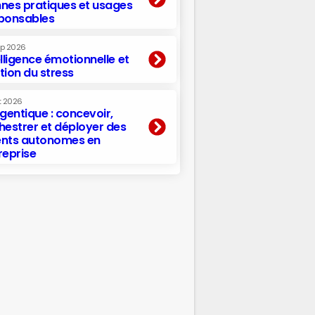
nes pratiques et usages
ponsables
ep 2026
elligence émotionnelle et
tion du stress
t 2026
agentique : concevoir,
hestrer et déployer des
nts autonomes en
reprise