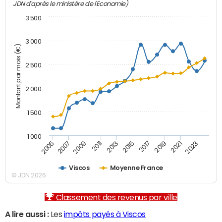
JDN d'après le ministère de l'Economie)
3 500
3 000
Montant par mois (€)
2 500
2 000
1 500
1 000
2007
2017
2009
2019
2011
2021
2013
2023
2005
2015
Viscos
Moyenne France
© JDN 2026
Classement des revenus par ville
A lire aussi :
Les
impôts payés à Viscos