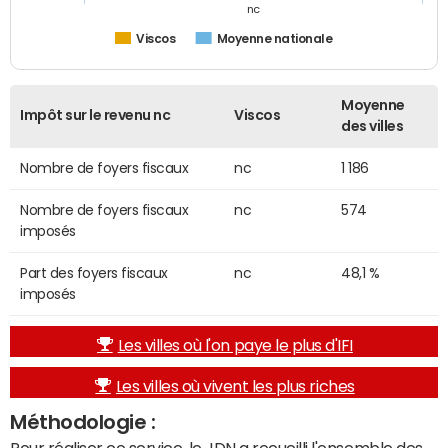
nc
Viscos
Moyenne nationale
Moyenne
Impôt sur le revenu nc
Viscos
des villes
Nombre de foyers fiscaux
nc
1 186
Nombre de foyers fiscaux
nc
574
imposés
Part des foyers fiscaux
nc
48,1 %
imposés
Les villes où l'on paye le plus d'IFI
Les villes où vivent les plus riches
Méthodologie :
Pour réaliser ce service, le JDN a recueilli l'ensemble des