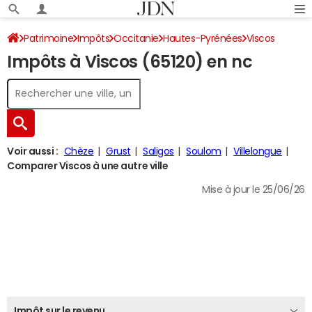
Patrimoine
Impôts
Occitanie
Hautes-Pyrénées
Viscos
Impôts à Viscos (65120) en nc
Impôt sur le revenu
Voir aussi :
Chèze
Grust
Saligos
Soulom
Villelongue
Comparer Viscos à une autre ville
Mise à jour le 25/06/26
Impôt sur le revenu