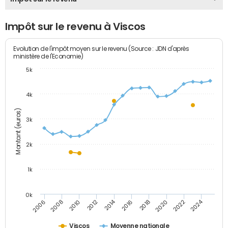
Impôt sur le revenu à Viscos
Evolution de l'impôt moyen sur le revenu (Source : JDN d'après
ministère de l'Economie)
5k
4k
Montant (euros)
3k
2k
1k
0k
2014
2024
2010
2020
2012
2022
2006
2016
2008
2018
Viscos
Moyenne nationale