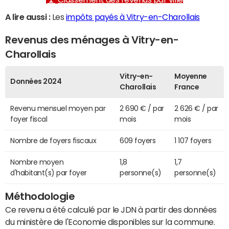
A lire aussi :
Les
impôts payés à Vitry-en-Charollais
Revenus des ménages à Vitry-en-
Charollais
Vitry-en-
Moyenne
Données 2024
Charollais
France
Revenu mensuel moyen par
2 690 € / par
2 626 € / par
foyer fiscal
mois
mois
Nombre de foyers fiscaux
609 foyers
1 107 foyers
Nombre moyen
1,8
1,7
d'habitant(s) par foyer
personne(s)
personne(s)
Méthodologie
Ce revenu a été calculé par le JDN à partir des données
du ministère de l'Economie disponibles sur la commune.