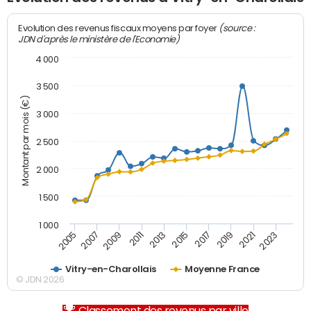
(source :
Evolution des revenus fiscaux moyens par foyer
JDN d'après le ministère de l'Economie)
4 000
3 500
Montant par mois (€)
3 000
2 500
2 000
1 500
1 000
2007
2017
2005
2015
2013
2023
2011
2021
2009
2019
Vitry-en-Charollais
Moyenne France
© JDN 2026
Classement des revenus par ville