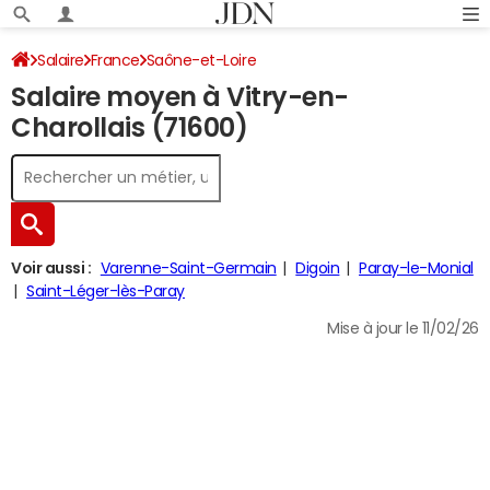
Salaire
France
Saône-et-Loire
Salaire moyen à Vitry-en-
Charollais (71600)
Voir aussi :
Varenne-Saint-Germain
Digoin
Paray-le-Monial
Saint-Léger-lès-Paray
Mise à jour le 11/02/26