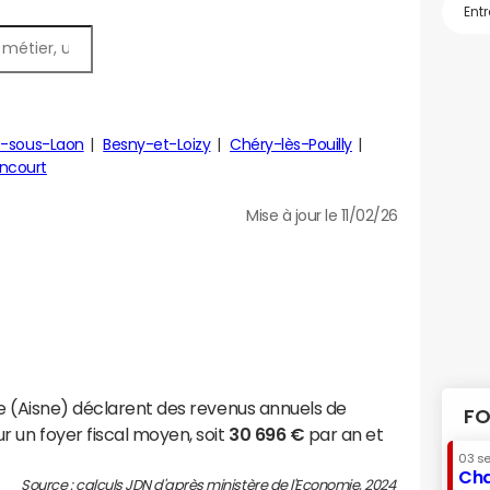
s-sous-Laon
Besny-et-Loizy
Chéry-lès-Pouilly
ncourt
Mise à jour le 11/02/26
se (Aisne) déclarent des revenus annuels de
FO
r un foyer fiscal moyen, soit
30 696 €
par an et
03 s
Cha
Source : calculs JDN d'après ministère de l'Economie, 2024