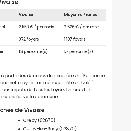
ivaise
Vivaise
Moyenne France
cal
2 558 € / par mois
2 626 € / par mois
372 foyers
1 107 foyers
er
1,8 personne(s)
1,7 personne(s)
 à partir des données du ministère de l'Economie
evenu net moyen par ménage a été calculé à
 aux impôts de tous les foyers fiscaux de la
 recensés sur la commune.
roches de Vivaise
Crépy (02870)
Cerny-lès-Bucy (02870)