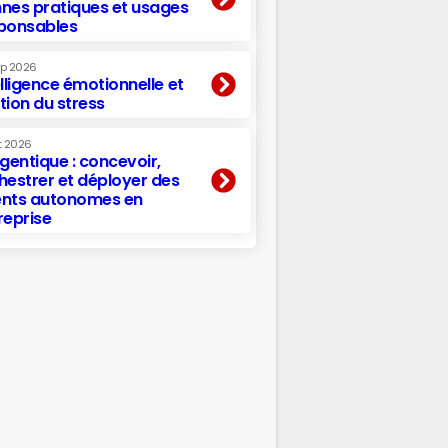
nes pratiques et usages
ponsables
ep 2026
elligence émotionnelle et
tion du stress
t 2026
agentique : concevoir,
hestrer et déployer des
nts autonomes en
reprise