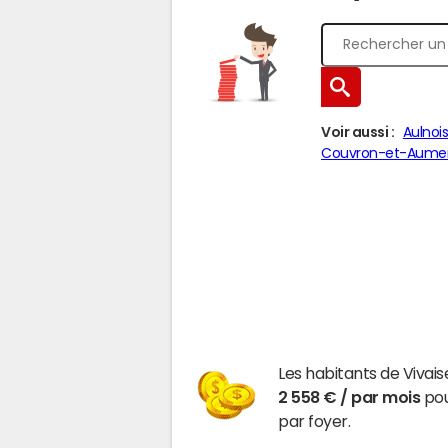
Voir aussi :
Aulnoi
Couvron-et-Aume
Les habitants de Vivai
2 558 € / par mois
pou
par foyer.