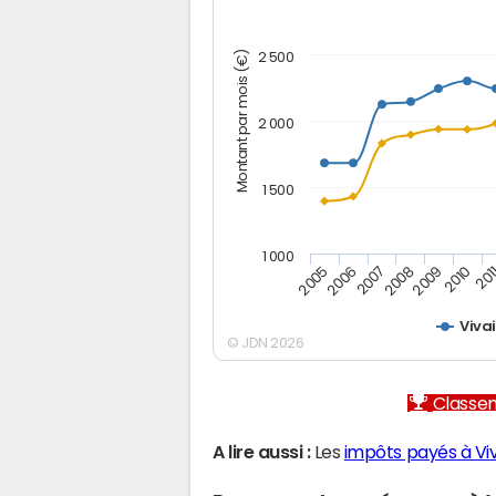
Montant par mois (€)
2 500
2 000
1 500
1 000
2005
2006
2007
2008
2009
2010
201
Viva
© JDN 2026
Classem
A lire aussi :
Les
impôts payés à Vi