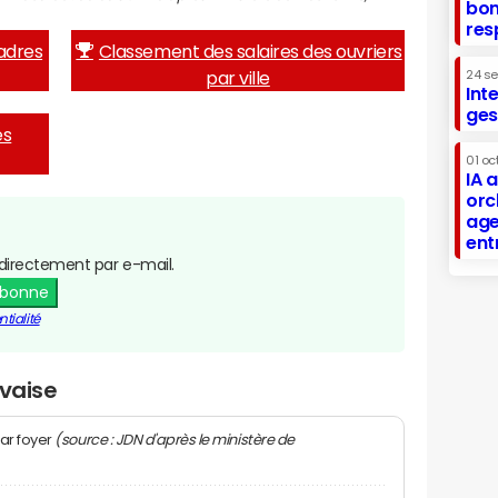
bon
res
adres
Classement des salaires des ouvriers
par ville
24 s
Int
ges
es
01 oc
IA 
orc
age
ent
directement par e-mail.
abonne
tialité
ivaise
(source : JDN d'après le ministère de
ar foyer