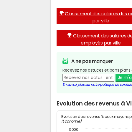
Classement des salaires des c
par ville
Classement des salaires d
employés par ville
A ne pas manquer
Recevez nos astuces et bons plans 
Je m'
En savoir plus sur notre politique de confiden
Evolution des revenus à V
Evolution des revenus fiscaux moyens p
l'Economie)
3 000