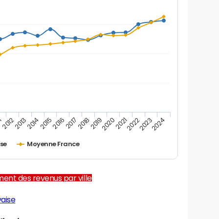
1
2012
2013
2014
2015
2016
2017
2018
2019
2020
2021
2022
2023
2024
ise
Moyenne France
ent des revenus par ville
vaise