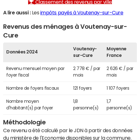
Classement des revenus par ville
A lire aussi :
Les
impôts payés à Voutenay-sur-Cure
Revenus des ménages à Voutenay-sur-
Cure
Voutenay-
Moyenne
Données 2024
sur-Cure
France
Revenu mensuel moyen par
2 778 € / par
2 626 € / par
foyer fiscal
mois
mois
Nombre de foyers fiscaux
121 foyers
1 107 foyers
Nombre moyen
1,8
1,7
d'habitant(s) par foyer
personne(s)
personne(s)
Méthodologie
Ce revenu a été calculé par le JDN à partir des données
du ministère de l'Economie disponibles sur la commune.