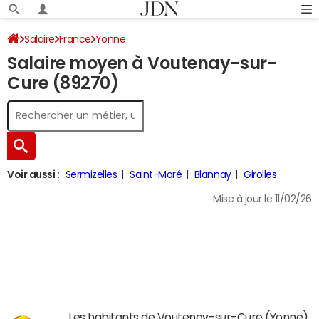
Salaire
France
Yonne
Salaire moyen à Voutenay-sur-
Cure (89270)
Voir aussi :
Sermizelles
Saint-Moré
Blannay
Girolles
Mise à jour le 11/02/26
Les habitants de Voutenay-sur-Cure (Yonne)