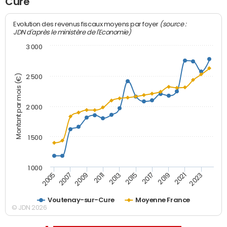
Cure
(source :
Evolution des revenus fiscaux moyens par foyer
JDN d'après le ministère de l'Economie)
3 000
Montant par mois (€)
2 500
2 000
1 500
1 000
2007
2017
2009
2019
2011
2021
2013
2023
2005
2015
Voutenay-sur-Cure
Moyenne France
© JDN 2026