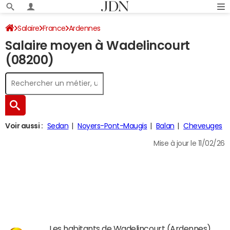
Salaire
France
Ardennes
Salaire moyen à Wadelincourt
(08200)
Voir aussi :
Sedan
Noyers-Pont-Maugis
Balan
Cheveuges
Mise à jour le 11/02/26
Les habitants de Wadelincourt (Ardennes)