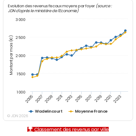
(source :
Evolution des revenus fiscaux moyens par foyer
JDN d'après le ministère de l'Economie)
3 000
Montant par mois (€)
2 500
2 000
1 500
1 000
2007
2017
2009
2019
2011
2021
2013
2023
2005
2015
Wadelincourt
Moyenne France
© JDN 2026
Classement des revenus par ville