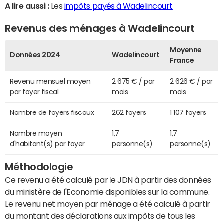
A lire aussi :
Les
impôts payés à Wadelincourt
Revenus des ménages à Wadelincourt
Moyenne
Données 2024
Wadelincourt
France
Revenu mensuel moyen
2 675 € / par
2 626 € / par
par foyer fiscal
mois
mois
Nombre de foyers fiscaux
262 foyers
1 107 foyers
Nombre moyen
1,7
1,7
d'habitant(s) par foyer
personne(s)
personne(s)
Méthodologie
Ce revenu a été calculé par le JDN à partir des données
du ministère de l'Economie disponibles sur la commune.
Le revenu net moyen par ménage a été calculé à partir
du montant des déclarations aux impôts de tous les