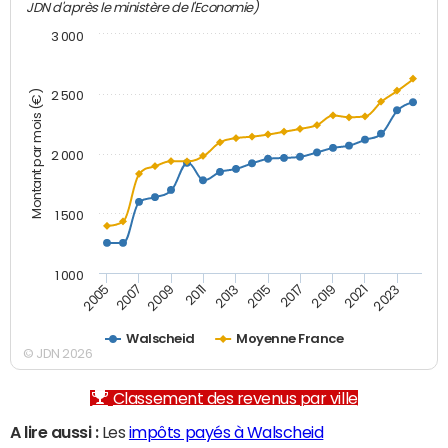
JDN d'après le ministère de l'Economie)
3 000
Montant par mois (€)
2 500
2 000
1 500
1 000
2007
2017
2009
2019
2011
2021
2013
2023
2005
2015
Walscheid
Moyenne France
© JDN 2026
Classement des revenus par ville
A lire aussi :
Les
impôts payés à Walscheid