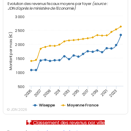
(source :
Evolution des revenus fiscaux moyens par foyer
JDN d'après le ministère de l'Economie)
3 000
2 500
Montant par mois (€)
2 000
1 500
1 000
500
2007
2017
2009
2019
2011
2021
2013
2023
2005
2015
Wiseppe
Moyenne France
© JDN 2026
Classement des revenus par ville