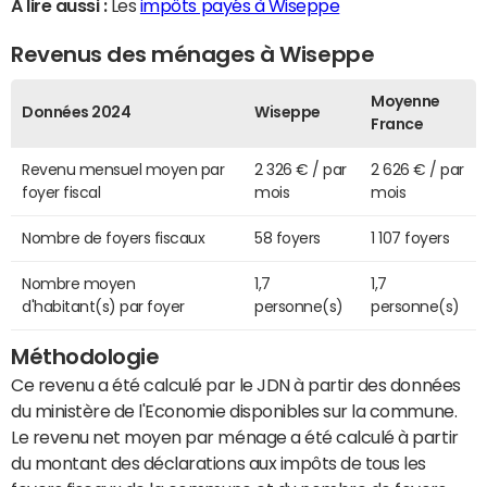
A lire aussi :
Les
impôts payés à Wiseppe
Revenus des ménages à Wiseppe
Moyenne
Données 2024
Wiseppe
France
Revenu mensuel moyen par
2 326 € / par
2 626 € / par
foyer fiscal
mois
mois
Nombre de foyers fiscaux
58 foyers
1 107 foyers
Nombre moyen
1,7
1,7
d'habitant(s) par foyer
personne(s)
personne(s)
Méthodologie
Ce revenu a été calculé par le JDN à partir des données
du ministère de l'Economie disponibles sur la commune.
Le revenu net moyen par ménage a été calculé à partir
du montant des déclarations aux impôts de tous les