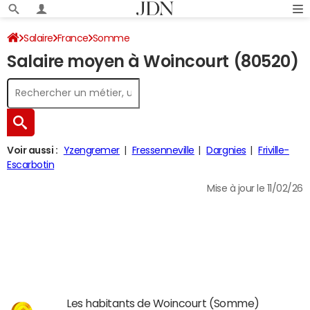
Salaire
France
Somme
Salaire moyen à Woincourt (80520)
Voir aussi :
Yzengremer
Fressenneville
Dargnies
Friville-
Escarbotin
Mise à jour le 11/02/26
Les habitants de Woincourt (Somme)