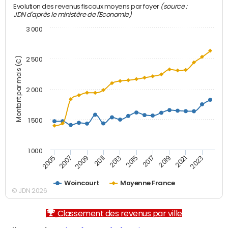
(source :
Evolution des revenus fiscaux moyens par foyer
JDN d'après le ministère de l'Economie)
3 000
Montant par mois (€)
2 500
2 000
1 500
1 000
2007
2017
2009
2019
2011
2021
2013
2023
2005
2015
Woincourt
Moyenne France
© JDN 2026
Classement des revenus par ville