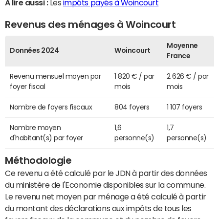
A lire aussi :
Les
impôts payés à Woincourt
Revenus des ménages à Woincourt
Moyenne
Données 2024
Woincourt
France
Revenu mensuel moyen par
1 820 € / par
2 626 € / par
foyer fiscal
mois
mois
Nombre de foyers fiscaux
804 foyers
1 107 foyers
Nombre moyen
1,6
1,7
d'habitant(s) par foyer
personne(s)
personne(s)
Méthodologie
Ce revenu a été calculé par le JDN à partir des données
du ministère de l'Economie disponibles sur la commune.
Le revenu net moyen par ménage a été calculé à partir
du montant des déclarations aux impôts de tous les