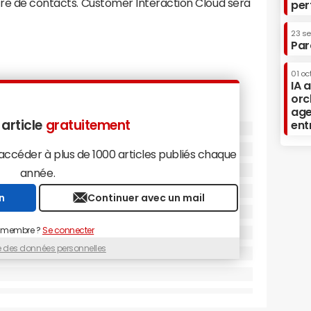
tre de contacts. Customer Interaction Cloud sera
per
23 s
Par
01 oc
IA 
orc
age
 article
gratuitement
ent
céder à plus de 1000 articles publiés chaque
année.
n
Continuer avec un mail
 membre ?
Se connecter
ue des données personnelles