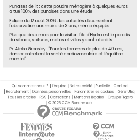
Punaises de lit : cette poudre ménagère à quelques euros
a tué 100% des punaises dans une étude
Eclipse du 12 août 2026 : les autorités déconseillent
l'observation aux moins de 3 ans, même équipés
Plus que deux mois pour la visiter : l'île d'Hydra est le paradis
du silence, voitures, motos et vélos y sont interdits
Pr. Alinka Greasley : "Pour les femmes de plus de 40 ans,
danser entretient la santé cardiovasculaire et l'équilibre
mental"
Qui sommes-nous ?
L'équipe
Notre société
Publicité
Contact
Recrutement
Données personnelles
Paramétrer les cookies
Gérer Utiq
Tous les articles
RSS
Corrections
Mentions légales
Groupe Figaro
© 2025 CCM Benchmark