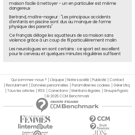
maison facile à nettoyer - un en particulier est même
A l'origine, AWS a été lancé en 2006. C'était alors
dangereux
relativement nouveau, même si des
services similaires
Bertrand, maître-nageur : "Les principaux accidents
avaient déjà été mis en place, plus confidentiellement.
d'enfants en piscine sont dus au manque de forme
Amazon a donc été pionnier de la révolution informatique
physique des parents"
du cloud computing. Une avance qui lui permet encore de
Ce Français déloge les squatteurs de sa maison sans
briller aujourd'hui dans les études comparatives des
violence grâce à un coup de fil particulièrement malin
différents fournisseurs de IaaS (Microsoft, Google, IBM...),
Les neurologues en sont certains : ce sport est excellent
pour le cerveau et quelques minutes régulières suffisent
comme dans le fameux
Magic Quadrant
du Gartner
notamment.
A noter qu'au départ, il s'agissait surtout pour cet e-
commerçant spécialisé dans la vente de livres de tirer
Qui sommes-nous ?
L'équipe
Notre société
Publicité
Contact
Recrutement
Données personnelles
Paramétrer les cookies
Gérer Utiq
profit des ressources informatiques qu'il n'utilisait pas...
Tous les articles
RSS
Corrections
Mentions légales
Groupe Figaro
© 2025 CCM Benchmark
Qui utilise AWS, et pour quoi ?
Souvent utilisé pour des tests et des projets temporaires,
les services cloud d'Amazon ne s'y cantonnent pas. Ils
sont par exemple très utilisés par des jeunes pousses du
Web et du secteur informatique, qui n'ont pas toujours le