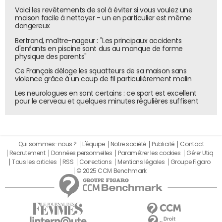
Voici les revêtements de sol à éviter si vous voulez une
maison facile à nettoyer - un en particulier est même
dangereux
Bertrand, maître-nageur : "Les principaux accidents
d'enfants en piscine sont dus au manque de forme
physique des parents"
Ce Français déloge les squatteurs de sa maison sans
violence grâce à un coup de fil particulièrement malin
Les neurologues en sont certains : ce sport est excellent
pour le cerveau et quelques minutes régulières suffisent
Qui sommes-nous ?
L'équipe
Notre société
Publicité
Contact
Recrutement
Données personnelles
Paramétrer les cookies
Gérer Utiq
Tous les articles
RSS
Corrections
Mentions légales
Groupe Figaro
© 2025 CCM Benchmark