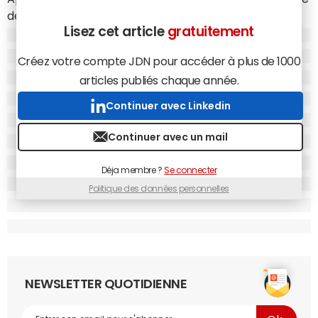
de la refonte de son site d'e-commerce, Rue Du
Lisez cet article
gratuitement
Commerce a opté pour la solution en mode SaaS Mirakl
pour la remise à plat de sa
place de marché
. "Dans le
Créez votre compte JDN pour accéder à plus de 1000
cadre de notre projet de refonte globale du site, le choix
articles publiés chaque année.
de Mirakl combiné au logiciel d'e-commerce Hybris s'est
imposé pour nous permettre de garantir couverture
Continuer avec Linkedin
fonctionnelle, robustesse et délais", indique Philippe
Prudant, DSI du e-commerçant.
Continuer avec un mail
Avec Mirakl,
Rue Du Commerce
compte par ailleurs
Déja membre ?
Se connecter
simplifier l'ouverture de son site à des marchands et
Politique des données personnelles
enseignes tiers, mais aussi faciliter l'intégration de leurs
catalogues produits et garantir la qualité de service.
NEWSLETTER QUOTIDIENNE