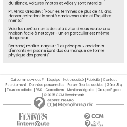
du silence, voitures, motos et vélos y sont interdits
Pr. Alinka Greasley : "Pour les femmes de plus de 40 ans,
danser entretient la santé cardiovasculaire et l'équilibre
mental"
Voici les revêtements de sol à éviter si vous voulez une
maison facile à nettoyer - un en particulier est même
dangereux
Bertrand, maître-nageur : "Les principaux accidents
d'enfants en piscine sont dus au manque de forme
physique des parents"
Qui sommes-nous ?
L'équipe
Notre société
Publicité
Contact
Recrutement
Données personnelles
Paramétrer les cookies
Gérer Utiq
Tous les articles
RSS
Corrections
Mentions légales
Groupe Figaro
© 2025 CCM Benchmark