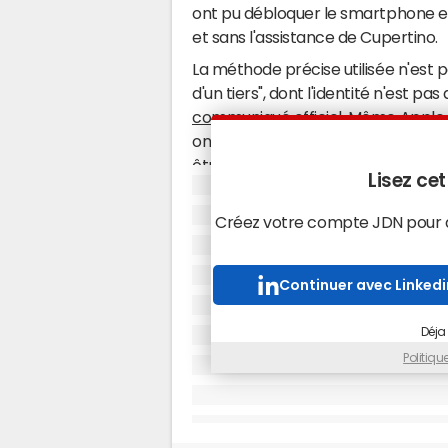
ont pu débloquer le smartphone 
et sans l'assistance de Cupertino.
La méthode précise utilisée n'est p
d'un tiers", dont l'identité n'est p
communiqué officiel
. Même Apple 
ont fait - après tout, des hacks et 
être commercialisés
au prix fort
sa
Lisez cet
Des indices
laissaient penser que le
entreprise israélienne qui affirme
Créez votre compte JDN pour ac
données des iPhone verrouillés co
Post
affirme
que ce n'est pas le ca
Continuer avec Linkedi
professionnels" qui ont vendu "au mo
n'affecte que les iPhone 5C avec
i
Déja
indiqué officiellement ne plus avoir
Politiq
Depuis plusieurs semaines, un bras
voulait accéder aux données de cet 
Cook
avait affirmé
qu'il s'opposai
préserver la confidentialité et la vie