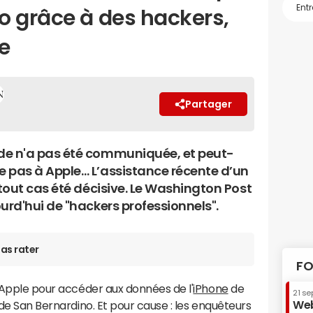
o grâce à des hackers,
le
Partager
e n'a pas été communiquée, et peut-
 pas à Apple… L’assistance récente d’un
 tout cas été décisive. Le Washington Post
urd'hui de "hackers professionnels".
as rater
FO
d'Apple pour accéder aux données de l'
iPhone
de
21 se
Web
 de San Bernardino. Et pour cause : les enquêteurs