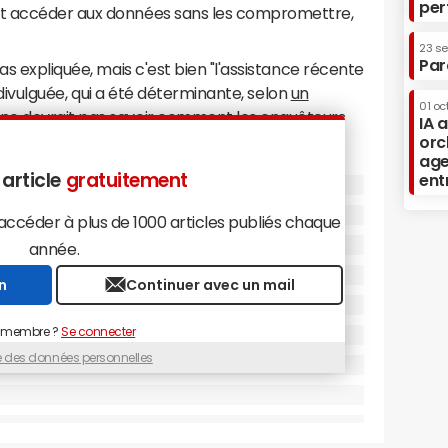
per
et accéder aux données sans les compromettre,
23 s
Par
as expliquée, mais c'est bien "l'assistance récente
as divulguée, qui a été déterminante, selon
un
01 oc
ne devrait pas savoir comment les enquêteurs
IA 
des failles inconnues affectant iOS ont déjà pu
orc
age
ns être communiqués à Apple.
 article
gratuitement
ent
 tiers décisif pouvait être Cellebrite, une
 justement sur son site pouvoir accéder aux
céder à plus de 1000 articles publiés chaque
mme celui de Syed Farook. Mais le Washington
année.
s, et que ce sont d'autres "hackers
n
Continuer avec un mail
ins une faille jusque là inconnue" au FBI - qui
OS 9
. En tout cas aujourd'hui, le gouvernement a
 membre ?
Se connecter
 besoin de l'assistance d'Apple.
ue des données personnelles
 de fer opposait le gouvernement américain, qui
iPhone verrouillé, et Apple, qui refusait.
Tim
t aux portes dérobées dans ses produits afin de
 privée de ses utilisateurs. Une position qui lui