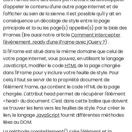
d'appeler le contenu d'une autre page internet et de
l'afficher au sein de la sienne. Il est possible qu'il y ait en
conséquence un décalage de style entre la page
principale et la ou les page(s) appelée(s) par le biais des
iFrames (lire aussi notre article
Comment intercepter
l'évènement .ready d'une iFrame avec jQuery ?
) .
Si l'iFrame est situé dans le même domaine que celui de
votre page internet, vous pouvez, en utilisant le langage
JavaScript, modifier le code
HTML
de la page chargée
dans l'iFrame pour y inclure votre feuille de style. Pour
cela, il faut se servir de la propriété document de
l'élément frame, qui contient le code HTML de la page
chargée. L'attribut head permet de récupérer l'élément
<head> du document. C'est dans cette balise que doivent
se trouver les liens vers les feuilles de style. Pour créer le
lien, le langage
JavaScript
fournit différentes méthodes
liées au DOM.
La méthode createElement() crée l'élément et la