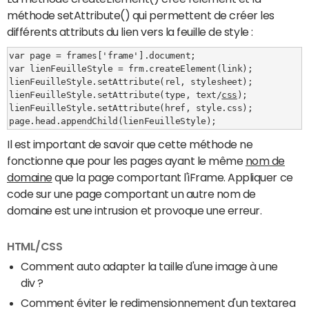
méthode setAttribute() qui permettent de créer les
différents attributs du lien vers la feuille de style :
var page = frames['frame'].document;

var lienFeuilleStyle = frm.createElement(link);

lienFeuilleStyle.setAttribute(rel, stylesheet);

lienFeuilleStyle.setAttribute(type, text/
css
);

lienFeuilleStyle.setAttribute(href, style.css);

page.head.appendChild(lienFeuilleStyle);
Il est important de savoir que cette méthode ne
fonctionne que pour les pages ayant le même
nom de
domaine
que la page comportant l'iFrame. Appliquer ce
code sur une page comportant un autre nom de
domaine est une intrusion et provoque une erreur.
HTML/CSS
Comment auto adapter la taille d'une image à une
div ?
Comment éviter le redimensionnement d'un textarea