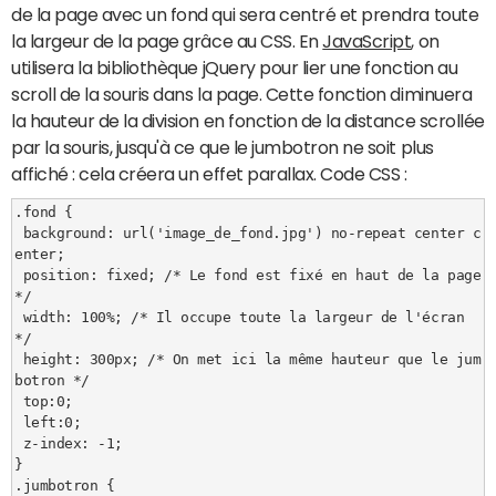
de la page avec un fond qui sera centré et prendra toute
la largeur de la page grâce au CSS. En
JavaScript
, on
utilisera la bibliothèque jQuery pour lier une fonction au
scroll de la souris dans la page. Cette fonction diminuera
la hauteur de la division en fonction de la distance scrollée
par la souris, jusqu'à ce que le jumbotron ne soit plus
affiché : cela créera un effet parallax. Code CSS :
.fond {

 background: url('image_de_fond.jpg') no-repeat center c
enter;

 position: fixed; /* Le fond est fixé en haut de la page 
*/

 width: 100%; /* Il occupe toute la largeur de l'écran 
*/

 height: 300px; /* On met ici la même hauteur que le jum
botron */

 top:0;

 left:0;

 z-index: -1;

}

.jumbotron {
