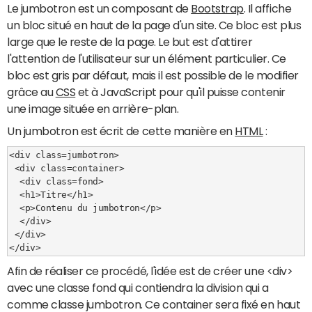
Le jumbotron est un composant de
Bootstrap
. Il affiche
un bloc situé en haut de la page d'un site. Ce bloc est plus
large que le reste de la page. Le but est d'attirer
l'attention de l'utilisateur sur un élément particulier. Ce
bloc est gris par défaut, mais il est possible de le modifier
grâce au
CSS
et à JavaScript pour qu'il puisse contenir
une image située en arrière-plan.
Un jumbotron est écrit de cette manière en
HTML
:
<div class=jumbotron>

 <div class=container>

  <div class=fond>

  <h1>Titre</h1>

  <p>Contenu du jumbotron</p>

  </div>

 </div>

</div>
Afin de réaliser ce procédé, l'idée est de créer une <div>
avec une classe fond qui contiendra la division qui a
comme classe jumbotron. Ce container sera fixé en haut