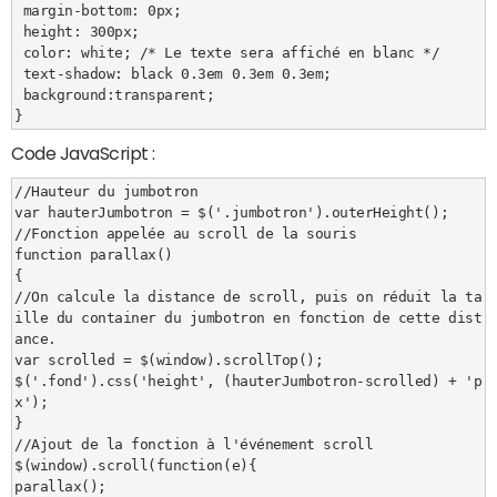
 margin-bottom: 0px;

 height: 300px;

 color: white; /* Le texte sera affiché en blanc */

 text-shadow: black 0.3em 0.3em 0.3em;

 background:transparent;

}
Code JavaScript :
//Hauteur du jumbotron

var hauterJumbotron = $('.jumbotron').outerHeight();

//Fonction appelée au scroll de la souris

function parallax()

{

//On calcule la distance de scroll, puis on réduit la ta
ille du container du jumbotron en fonction de cette dist
ance.

var scrolled = $(window).scrollTop();

$('.fond').css('height', (hauterJumbotron-scrolled) + 'p
x');

}

//Ajout de la fonction à l'événement scroll

$(window).scroll(function(e){

parallax();
