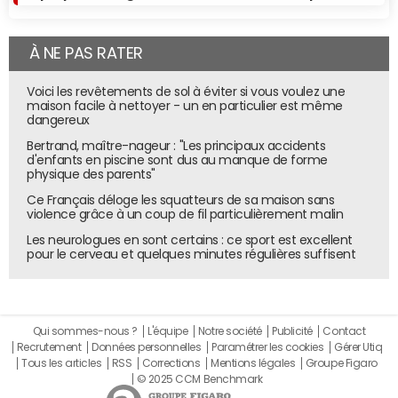
À NE PAS RATER
Voici les revêtements de sol à éviter si vous voulez une
maison facile à nettoyer - un en particulier est même
dangereux
Bertrand, maître-nageur : "Les principaux accidents
d'enfants en piscine sont dus au manque de forme
physique des parents"
Ce Français déloge les squatteurs de sa maison sans
violence grâce à un coup de fil particulièrement malin
Les neurologues en sont certains : ce sport est excellent
pour le cerveau et quelques minutes régulières suffisent
Qui sommes-nous ?
L'équipe
Notre société
Publicité
Contact
Recrutement
Données personnelles
Paramétrer les cookies
Gérer Utiq
Tous les articles
RSS
Corrections
Mentions légales
Groupe Figaro
© 2025 CCM Benchmark