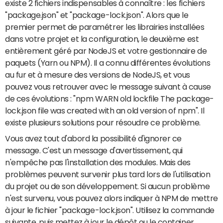
existe 2 fichiers indispensables à connaître : les fichiers
"package.json" et "package-lock.json". Alors que le
premier permet de paramétrer les librairies installées
dans votre projet et la configuration, le deuxième est
entièrement géré par NodeJS et votre gestionnaire de
paquets (Yarn ou NPM). Il a connu différentes évolutions
au fur et à mesure des versions de NodeJS, et vous
pouvez vous retrouver avec le message suivant à cause
de ces évolutions : "npm WARN old lockfile The package-
lock.json file was created with an old version of npm". Il
existe plusieurs solutions pour résoudre ce problème.
Vous avez tout d'abord la possibilité d'ignorer ce
message. C'est un message d'avertissement, qui
n'empêche pas l'installation des modules. Mais des
problèmes peuvent survenir plus tard lors de l'utilisation
du projet ou de son développement. Si aucun problème
n'est survenu, vous pouvez alors indiquer à NPM de mettre
à jour le fichier "package-lock.json". Utilisez la commande
suivante, puis mettez à jour le dépôt ou le container