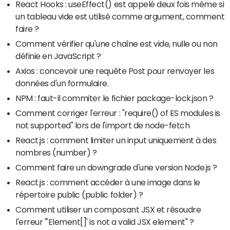
React Hooks : useEffect() est appelé deux fois même si
un tableau vide est utilisé comme argument, comment
faire ?
Comment vérifier qu'une chaîne est vide, nulle ou non
définie en JavaScript ?
Axios : concevoir une requête Post pour renvoyer les
données d'un formulaire.
NPM : faut-il commiter le fichier package-lock.json ?
Comment corriger l'erreur : "require() of ES modules is
not supported" lors de l'import de node-fetch
React.js : comment limiter un input uniquement à des
nombres (number) ?
Comment faire un downgrade d'une version Node.js ?
React.js : comment accéder à une image dans le
répertoire public (public folder) ?
Comment utiliser un composant JSX et résoudre
l'erreur "'Element[]' is not a valid JSX element" ?