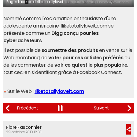
Page d'accueil de Iliketotallyloveit
© Capture d'écran / Iliketotallyloveit.com
Nommé comme l'exclamation enthousiaste d'une
adolescente américaine, Iliketotallyloveit.com se
présente comme un
Digg conçu pour les
cyberacheteurs
.
Il est possible de
soumettre des produits
en vente sur le
Web marchand, de
voter pour ses articles préférés
ou
de les commenter, de
voir ce qui est le plus populaire
,
tout ceci en s'identifiant grâce à Facebook Connect.
Sur le Web :
Iliketotallyloveit.com
Flore Fauconnier
29 octobre 2010 12:33