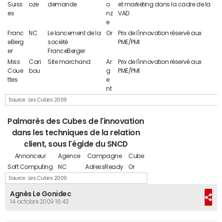
Suiss
oze
demande
o
et marketing dans la cadre de la
es
nz
VAD
e
Franc
NC
Le lancement de la
Or
Prix de l'innovation réservé aux
eBerg
société
PME/PMI
er
FranceBerger
Miss
Cari
Site marchand
Ar
Prix de l'innovation réservé aux
Coue
bou
g
PME/PMI
ttes
e
nt
Source : Les Cubes 2009
Palmarès des Cubes de l'innovation
dans les techniques de la relation
client, sous l'égide du SNCD
Annonceur
Agence
Campagne
Cube
Soft Computing
NC
AdressReady
Or
Source : Les Cubes 2009
Agnès Le Gonidec
14 octobre 2009 16:43