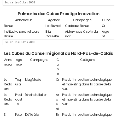
Source : Les Cubes 2009
Palmarès des Cubes Prestige Innovation
Annonceur
Agence
Campagne
Cube
Bonux
Leo Burnett
Cadeaux Bonux
Or
Institut Nazareth et Louis
Blitz
Aidez-nous à sortir du
Arge
Braille
Cossette
noir
nt
Source : Les Cubes 2009
Les Cubes du Conseil régional du Nord-Pas-de-Calais
Anno
Age
Campagne
C
Catégorie
nceur
nce
u
b
e
La
Teq
Mag'Mode
Or
Prix de l'innovation technologique
Redo
uila
et marketing dans la cadre de la
ute
VAD
La
Prod
1ère installation
Ar
Prix de l'innovation technologique
Redo
cast
g
et marketing dans la cadre de la
ute
TV
e
VAD
nt
3
Potor
Défilé à la
Br
Prix de l'innovation technologique