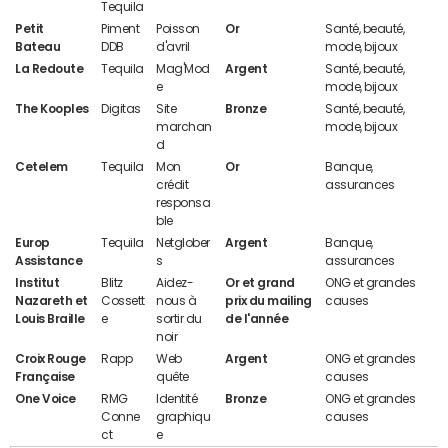
Tequila
Petit
Piment
Poisson
Or
Santé, beauté,
Bateau
DDB
d'avril
mode, bijoux
La Redoute
Tequila
Mag'Mod
Argent
Santé, beauté,
e
mode, bijoux
The Kooples
Digitas
Site
Bronze
Santé, beauté,
marchan
mode, bijoux
d
Cetelem
Tequila
Mon
Or
Banque,
crédit
assurances
responsa
ble
Europ
Tequila
Netglober
Argent
Banque,
Assistance
s
assurances
Institut
Blitz
Aidez-
Or et grand
ONG et grandes
Nazareth et
Cossett
nous à
prix du mailing
causes
Louis Braille
e
sortir du
de l'année
noir
Croix Rouge
Rapp
Web
Argent
ONG et grandes
Française
quête
causes
One Voice
RMG
Identité
Bronze
ONG et grandes
Conne
graphiqu
causes
ct
e