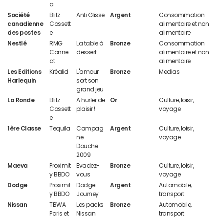
a
Société
Blitz
Anti Glisse
Argent
Consommation
canadienne
Cossett
alimentaire et non
des postes
e
alimentaire
Nestlé
RMG
La table à
Bronze
Consommation
Conne
dessert
alimentaire et non
ct
alimentaire
Les Editions
Kréalid
L'amour
Bronze
Medias
Harlequin
sort son
grand jeu
La Ronde
Blitz
A hurler de
Or
Culture, loisir,
Cossett
plaisir !
voyage
e
1ère Classe
Tequila
Campag
Argent
Culture, loisir,
ne
voyage
Douche
2009
Maeva
Proximit
Evadez-
Bronze
Culture, loisir,
y BBDO
vous
voyage
Dodge
Proximit
Dodge
Argent
Automobile,
y BBDO
Journey
transport
Nissan
TBWA
Les packs
Bronze
Automobile,
Paris et
Nissan
transport