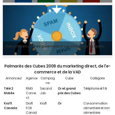
Ces critères cachés qui envoient vos emailings en spam
Palmarès des Cubes 2009 du marketing direct, de l'e-
commerce et de la VAD
Annonceur
Agence
Campag
Cube
Catégorie
ne
Télé 2
RMG
Second
Or et grand
Téléphonie et FAI
Mobile
Conne
Job
prix des Cubes
ct
Kraft
Draft
Kraft
Or
Consommation
Canada
FCB
alimentaire et non
Canad
alimentaire