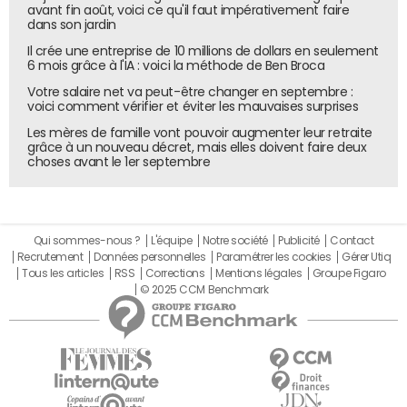
proposer un lien permanent avec une carte de fidélité".
avant fin août, voici ce qu'il faut impérativement faire
dans son jardin
La cible prioritaire de l'offre U mobile est donc les 5
Il crée une entreprise de 10 millions de dollars en seulement
millions de porteurs de la carte U, clients fidèles qui
6 mois grâce à l'IA : voici la méthode de Ben Broca
génèrent 70 % du chiffre d'affaires des Magasins U, indique
Votre salaire net va peut-être changer en septembre :
Serge Papin. Si l'objectif de Système U n'est "pas de vivre
voici comment vérifier et éviter les mauvaises surprises
de la téléphonie mobile", précise son PDG, le groupe
Les mères de famille vont pouvoir augmenter leur retraite
espère bien acquérir de nouveaux clients via cette offre
grâce à un nouveau décret, mais elles doivent faire deux
choses avant le 1er septembre
qui "récompense les dépenses". A terme, passé le seuil
des 150 000 clients, l'enseigne des nouveaux
commerçants envisage de lancer des offres forfaits,
voire de proposer un terminal mobile U.
Qui sommes-nous ?
L'équipe
Notre société
Publicité
Contact
Recrutement
Données personnelles
Paramétrer les cookies
Gérer Utiq
EN SAVOIR PLUS
Tous les articles
RSS
Corrections
Mentions légales
Groupe Figaro
© 2025 CCM Benchmark
Dossier :
MVNO
Disponible dans 600 Magasins U depuis le 14 octobre,
l'offre U mobile compterait déjà 500 clients et 3 000
terminaux sont en commande.