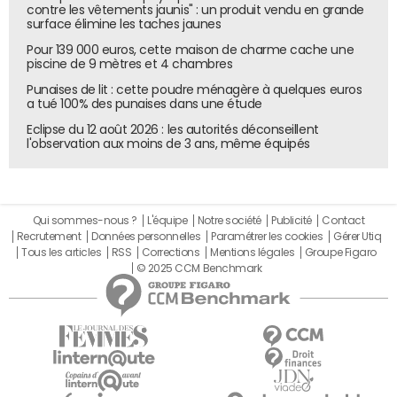
Une de ces commissions aura en charge la création d'un
contre les vêtements jaunis" : un produit vendu en grande
surface élimine les taches jaunes
baromètre annuel de la performance économique du
Pour 139 000 euros, cette maison de charme cache une
secteur, réalisé auprès de 100 start-up françaises par
piscine de 9 mètres et 4 chambres
Ernst & Young et montrant la dynamique du secteur. En
Punaises de lit : cette poudre ménagère à quelques euros
parallèle, France Digitale veut militer sur plusieurs sujets,
a tué 100% des punaises dans une étude
comme la création d'un label unique d'innovation, la
Eclipse du 12 août 2026 : les autorités déconseillent
réduction des charges sociales pour les salariés du
l'observation aux moins de 3 ans, même équipés
secteur pendant plusieurs années, l'élargissement de la
notion d'innovation dans le cadre du crédit impôt-
recherche (CIR), et pour une adaptation de la fiscalité
des PME privées indépendantes. Elle devrait commencer
Qui sommes-nous ?
L'équipe
Notre société
Publicité
Contact
Recrutement
Données personnelles
Paramétrer les cookies
Gérer Utiq
à s'en entretenir avec la ministre déléguée en charge de
Tous les articles
RSS
Corrections
Mentions légales
Groupe Figaro
l'Economie Numérique, Fleur Pellerin, conviée au
© 2025 CCM Benchmark
lancement de l'association le 2 juillet.
L'association se rémunère uniquement sur les cotisations
de ses membres (entre 500 et 2 500 euros pour les
start-up, et 1 500 et 2 500 euros pour les fonds). France
Digitale anticipe un budget de 100 000 à 120 000 euros par