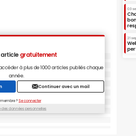
03 s
Cha
bon
res
21 se
Web
per
 article
gratuitement
céder à plus de 1000 articles publiés chaque
année.
n
Continuer avec un mail
 membre ?
Se connecter
ue des données personnelles