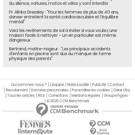
du silence, voitures, motos et vélos y sont interdits
Pr. Alinka Greasley : "Pour les femmes de plus de 40 ans,
danser entretient la santé cardiovasculaire et l'équilibre
mental"
Voici les revêtements de sol à éviter si vous voulez une
maison facile à nettoyer - un en particulier est même
dangereux
Bertrand, maître-nageur : "Les principaux accidents
d'enfants en piscine sont dus au manque de forme
physique des parents"
Qui sommes-nous ?
L'équipe
Notre société
Publicité
Contact
Recrutement
Données personnelles
Paramétrer les cookies
Gérer Utiq
Tous les articles
RSS
Corrections
Mentions légales
Groupe Figaro
© 2025 CCM Benchmark