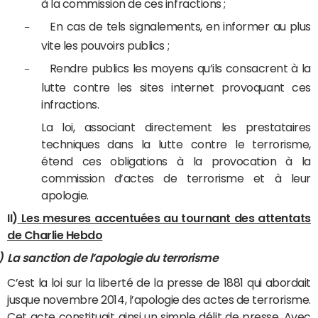
à la commission de ces infractions ;
En cas de tels signalements, en informer au plus
–
vite les pouvoirs publics ;
Rendre publics les moyens qu’ils consacrent à la
–
lutte contre les sites internet provoquant ces
infractions.
La loi, associant directement les prestataires
techniques dans la lutte contre le terrorisme,
étend ces obligations à la provocation à la
commission d’actes de terrorisme et à leur
apologie.
II)
Les mesures accentuées au tournant des attentats
de Charlie Hebdo
)
La sanction de l’apologie du terrorisme
C’est la loi sur la liberté de la presse de 1881 qui abordait
jusque novembre 2014, l’apologie des actes de terrorisme.
Cet acte constituait ainsi un simple délit de presse. Avec