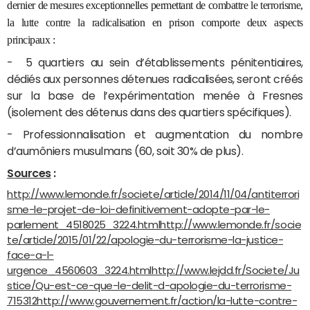
dernier de mesures exceptionnelles permettant de combattre le terrorisme,
la lutte contre la radicalisation en prison comporte deux aspects
principaux :
- 5 quartiers au sein d’établissements pénitentiaires,
dédiés aux personnes détenues radicalisées, seront créés
sur la base de l’expérimentation menée à Fresnes
(isolement des détenus dans des quartiers spécifiques).
- Professionnalisation et augmentation du nombre
d’aumôniers musulmans (60, soit 30% de plus).
Sources
:
http://www.lemonde.fr/societe/article/2014/11/04/antiterrori
sme-le-projet-de-loi-definitivement-adopte-par-le-
parlement_4518025_3224.html
http://www.lemonde.fr/socie
te/article/2015/01/22/apologie-du-terrorisme-la-justice-
face-a-l-
urgence_4560603_3224.html
http://www.lejdd.fr/Societe/Ju
stice/Qu-est-ce-que-le-delit-d-apologie-du-terrorisme-
715312
http://www.gouvernement.fr/action/la-lutte-contre-