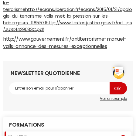
le-
terrorisme
http://ecrans.liberation.fr/ecrans/2015/01/21/apolo
gie-du-terrorisme-valls-met-la-pression-sur-les-
hebergeurs_1185571
http://www.textes.justice.gouv.fr/art_pix
/JUSD1429083C.pdf
http://www.gouvernement.fr/antiterrorisme-manuel-
valls-annonce-des-mesures-exceptionnelles
NEWSLETTER QUOTIDIENNE
Voir un exemple
FORMATIONS