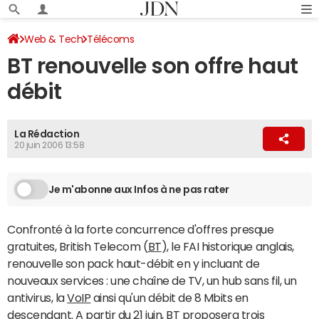
Web & Tech
Télécoms
BT renouvelle son offre haut
débit
La Rédaction
20 juin 2006 13:58
Je m'abonne aux Infos à ne pas rater
Confronté à la forte concurrence d'offres presque
gratuites, British Telecom (
BT
), le FAI historique anglais,
renouvelle son pack haut-débit en y incluant de
nouveaux services : une chaîne de TV, un hub sans fil, un
antivirus, la
VoIP
ainsi qu'un débit de 8 Mbits en
descendant. A partir du 21 juin, BT proposera trois