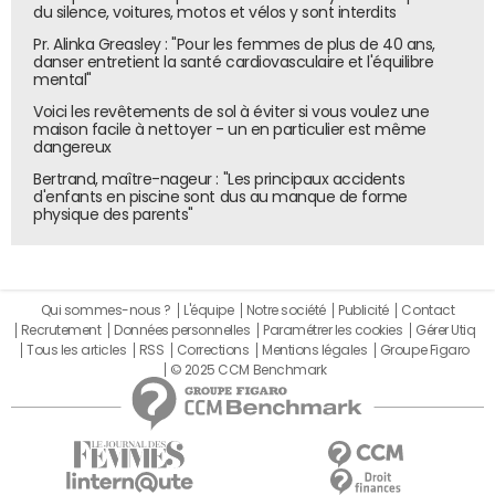
du silence, voitures, motos et vélos y sont interdits
Pr. Alinka Greasley : "Pour les femmes de plus de 40 ans,
danser entretient la santé cardiovasculaire et l'équilibre
mental"
Voici les revêtements de sol à éviter si vous voulez une
maison facile à nettoyer - un en particulier est même
dangereux
Bertrand, maître-nageur : "Les principaux accidents
d'enfants en piscine sont dus au manque de forme
physique des parents"
Qui sommes-nous ?
L'équipe
Notre société
Publicité
Contact
Recrutement
Données personnelles
Paramétrer les cookies
Gérer Utiq
Tous les articles
RSS
Corrections
Mentions légales
Groupe Figaro
© 2025 CCM Benchmark