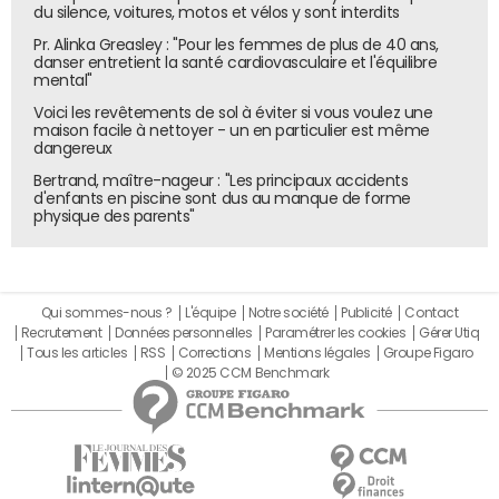
du silence, voitures, motos et vélos y sont interdits
Pr. Alinka Greasley : "Pour les femmes de plus de 40 ans,
danser entretient la santé cardiovasculaire et l'équilibre
mental"
Voici les revêtements de sol à éviter si vous voulez une
maison facile à nettoyer - un en particulier est même
dangereux
Bertrand, maître-nageur : "Les principaux accidents
d'enfants en piscine sont dus au manque de forme
physique des parents"
Qui sommes-nous ?
L'équipe
Notre société
Publicité
Contact
Recrutement
Données personnelles
Paramétrer les cookies
Gérer Utiq
Tous les articles
RSS
Corrections
Mentions légales
Groupe Figaro
© 2025 CCM Benchmark