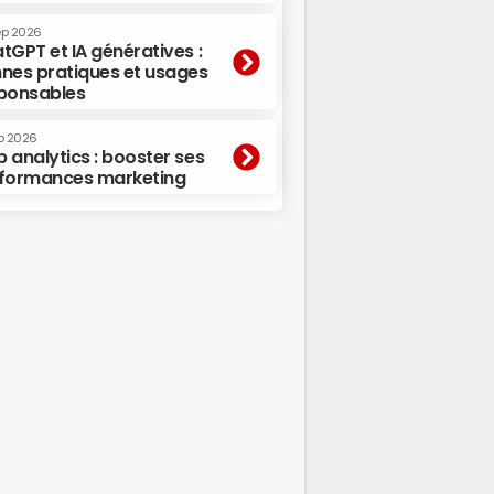
ep 2026
tGPT et IA génératives :
nes pratiques et usages
ponsables
p 2026
 analytics : booster ses
formances marketing