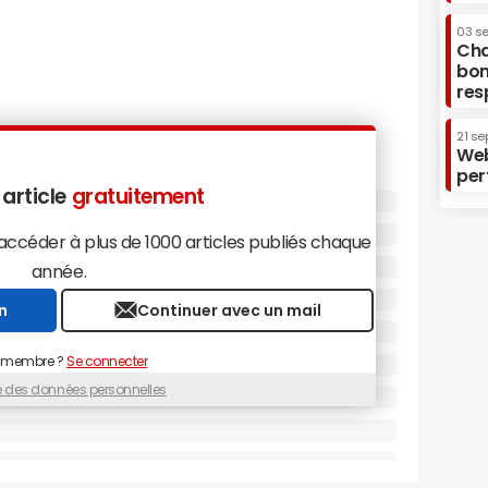
03 s
Cha
bon
res
21 se
Web
per
 article
gratuitement
céder à plus de 1000 articles publiés chaque
année.
n
Continuer avec un mail
 membre ?
Se connecter
ue des données personnelles