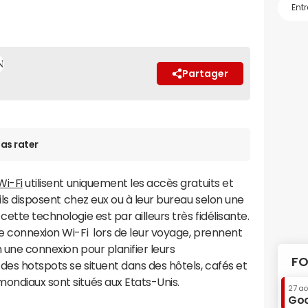
s
Partager
as rater
Wi-Fi
utilisent uniquement les accès gratuits et
 ils disposent chez eux ou à leur bureau selon une
ette technologie est par ailleurs très fidélisante.
ne connexion Wi-Fi lors de leur voyage, prennent
n une connexion pour planifier leurs
FO
des hotspots se situent dans des hôtels, cafés et
ondiaux sont situés aux Etats-Unis.
27 a
Goo