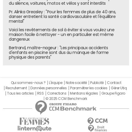
du silence, voitures, motos et vélos y sont interdits
Pr. Alinka Greasley : "Pour les femmes de plus de 40 ans,
danser entretient la santé cardiovasculaire et l'équilibre
mental"
Voici les revêtements de sol à éviter si vous voulez une
maison facile à nettoyer - un en particulier est même
dangereux
Bertrand, maître-nageur : "Les principaux accidents
d'enfants en piscine sont dus au manque de forme
physique des parents"
Qui sommes-nous ?
L'équipe
Notre société
Publicité
Contact
Recrutement
Données personnelles
Paramétrer les cookies
Gérer Utiq
Tous les articles
RSS
Corrections
Mentions légales
Groupe Figaro
© 2025 CCM Benchmark