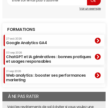
très haut débit fixes. De quoi lui permettre de dépasser la
Voir un exemple
barre des 6 millions d'abonnés haut débit et très haut
débit (6 082 000 exactement).
FORMATIONS
27 aoû 2026
Google Analytics GA4
03 sep 2026
ChatGPT et IA génératives : bonnes pratiques
et usages responsables
21 sep 2026
Web analytics : booster ses performances
marketing
À NE PAS RATER
Voici les revêtements de sol à éviter si vous voulez une