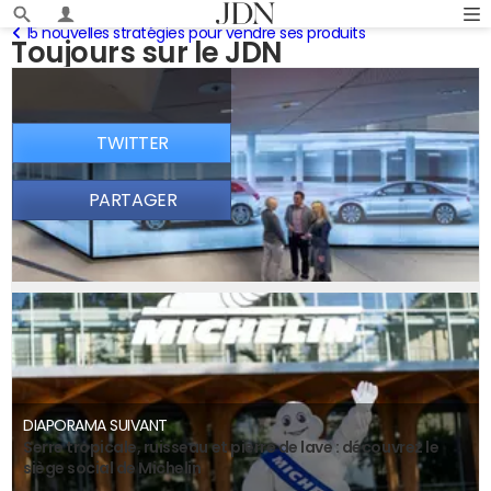
15 nouvelles stratégies pour vendre ses produits
Toujours sur le JDN
TWITTER
PARTAGER
DIAPORAMA SUIVANT
Serre tropicale, ruisseau et pierre de lave : découvrez le
siège social de Michelin