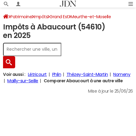
Patrimoine
Impôts
Grand Est
Meurthe-et-Moselle
Impôts à Abaucourt (54610)
Abaucourt
Impôt sur le revenu
en 2025
Voir aussi :
Létricourt
Phlin
Thézey-Saint-Martin
Nomeny
Mailly-sur-Seille
Comparer Abaucourt à une autre ville
Mise à jour le 25/06/26