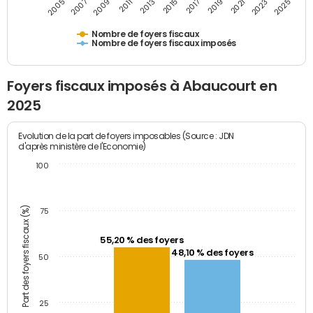
2009
2023
2017
2011
2025
2005
2019
2013
2007
2021
2015
Nombre de foyers fiscaux
Nombre de foyers fiscaux imposés
Foyers fiscaux imposés à Abaucourt en
2025
Evolution de la part de foyers imposables (Source : JDN
d'après ministère de l'Economie)
100
Part des foyers fiscaux (%)
75
55,20 % des foyers
48,10 % des foyers
50
25