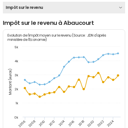
Impôt sur le revenu
Impôt sur le revenu à Abaucourt
Evolution de l'impôt moyen sur le revenu (Source : JDN d'après
ministère de l'Economie)
5k
4k
Montant (euros)
3k
2k
1k
0k
2014
2024
2010
2020
2012
2022
2006
2016
2008
2018