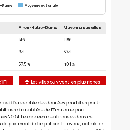
re-Dame
Moyenne nationale
Airon-Notre-Dame
Moyenne des villes
146
1 186
84
574
57,5 %
48,1 %
'IFI
Les villes où vivent les plus riches
recueilli l'ensemble des données produites par la
ubliques du ministère de l'Economie pour
epuis 2004. Les années mentionnées dans ce
de paiement de l'impôt sur le revenu, calculé en