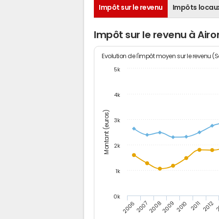
Impôt sur le revenu
Impôts locau
Impôt sur le revenu à Ai
Evolution de l'impôt moyen sur le revenu (
5k
4k
Montant (euros)
3k
2k
1k
0k
2006
2007
2008
2009
2010
2011
2012
2