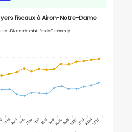
oyers fiscaux à Airon-Notre-Dame
rce : JDN d'après ministère de l'Economie)
2024
2014
12
2019
2016
2023
2013
2020
2017
2021
2018
2025
2015
2022