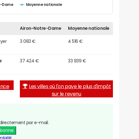
re-Dame
Moyenne nationale
Airon-Notre-Dame
Moyenne nationale
oyer
3 083 €
4 516 €
r
37 424 €
33 939 €
rance
Les villes où l'on paye le plus d'impôt
sur le revenu
directement par e-mail.
abonne
tialité