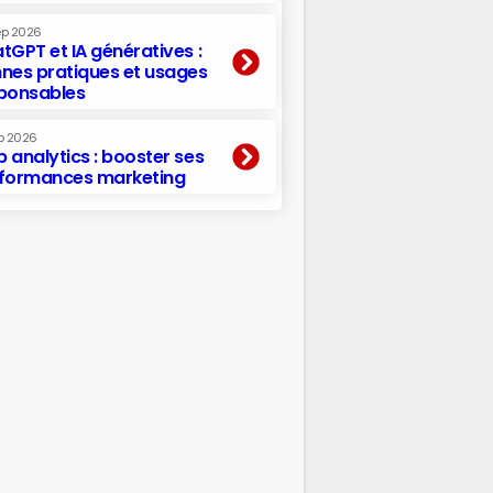
ep 2026
tGPT et IA génératives :
nes pratiques et usages
ponsables
p 2026
 analytics : booster ses
formances marketing