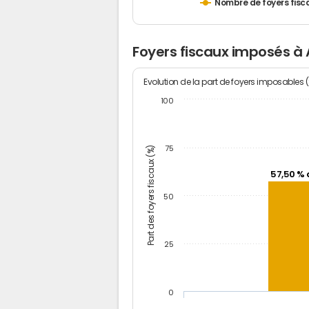
Nombre de foyers fisc
Foyers fiscaux imposés à
Evolution de la part de foyers imposables 
100
Part des foyers fiscaux (%)
75
57,50 % 
50
25
0