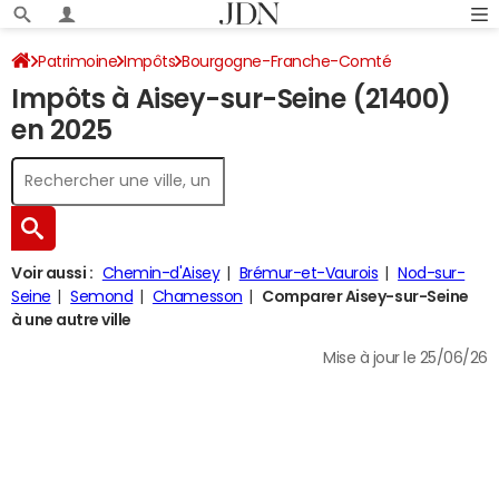
Patrimoine
Impôts
Bourgogne-Franche-Comté
Impôts à Aisey-sur-Seine (21400)
Côte-d'Or
Aisey-sur-Seine
Impôt sur le revenu
en 2025
Voir aussi :
Chemin-d'Aisey
Brémur-et-Vaurois
Nod-sur-
Seine
Semond
Chamesson
Comparer Aisey-sur-Seine
à une autre ville
Mise à jour le 25/06/26