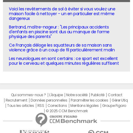
Voici les revêtements de sol à éviter si vous voulez une
maison facile à nettoyer - un en particulier est même
dangereux
Bertrand, maître-nageur : "Les principaux accidents
d'enfants en piscine sont dus au manque de forme
physique des parents"
Ce Français déloge les squatteurs de sa maison sans
violence grâce à un coup de fil particulièrement malin
Les neurologues en sont certains : ce sport est excellent
pour le cerveau et quelques minutes régulières suffisent
Qui sommes-nous ?
L'équipe
Notre société
Publicité
Contact
Recrutement
Données personnelles
Paramétrer les cookies
Gérer Utiq
Tous les articles
RSS
Corrections
Mentions légales
Groupe Figaro
© 2025 CCM Benchmark