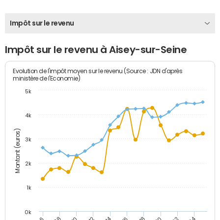
Impôt sur le revenu
Impôt sur le revenu à Aisey-sur-Seine
Evolution de l'impôt moyen sur le revenu (Source : JDN d'après
ministère de l'Economie)
5k
4k
Montant (euros)
3k
2k
1k
0k