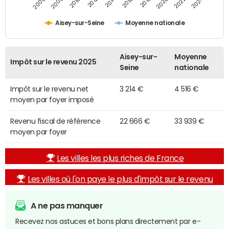
2014
2024
2010
2020
2012
2022
2006
2016
2008
2018
Aisey-sur-Seine
Moyenne nationale
Aisey-sur-
Moyenne
Impôt sur le revenu 2025
Seine
nationale
Impôt sur le revenu net
3 214 €
4 516 €
moyen par foyer imposé
Revenu fiscal de référence
22 666 €
33 939 €
moyen par foyer
Les villes les plus riches de France
Les villes où l'on paye le plus d'impôt sur le revenu
A ne pas manquer
Recevez nos astuces et bons plans directement par e-