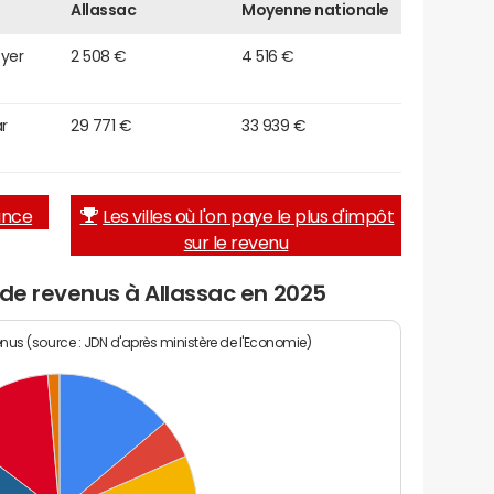
Allassac
Moyenne nationale
oyer
2 508 €
4 516 €
r
29 771 €
33 939 €
rance
Les villes où l'on paye le plus d'impôt
sur le revenu
 de revenus à Allassac en 2025
enus (source : JDN d'après ministère de l'Economie)