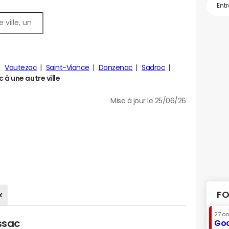
Voutezac
Saint-Viance
Donzenac
Sadroc
à une autre ville
Mise à jour le 25/06/26
FO
x
27 a
ssac
Goo