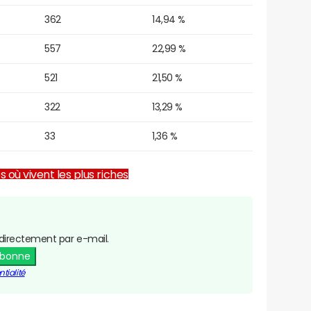
362
14,94 %
557
22,99 %
521
21,50 %
322
13,29 %
33
1,36 %
es où vivent les plus riches
directement par e-mail.
abonne
tialité