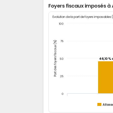
Foyers fiscaux imposés à 
Evolution de la part de foyers imposables 
100
Part des foyers fiscaux (%)
75
46,10 % 
50
25
0
Allass