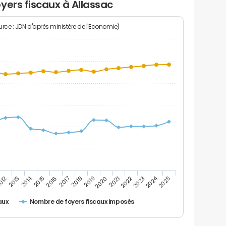
yers fiscaux à Allassac
rce : JDN d'après ministère de l'Economie)
2014
2024
2013
2023
012
2022
2021
2020
2019
2018
2017
2016
2015
2025
Nombre de foyers fiscaux imposés
aux