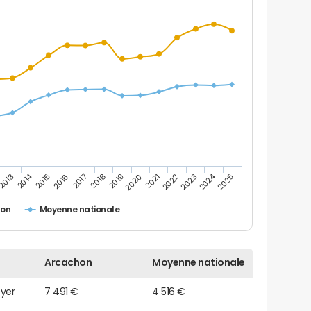
2014
2024
2015
2020
2025
2017
2022
2019
2016
2021
2013
2018
2023
hon
Moyenne nationale
Arcachon
Moyenne nationale
oyer
7 491 €
4 516 €