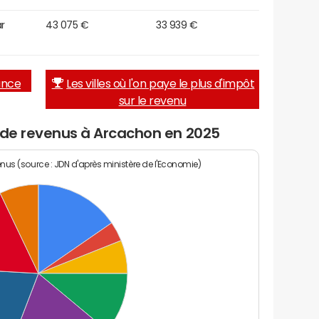
r
43 075 €
33 939 €
rance
Les villes où l'on paye le plus d'impôt
sur le revenu
u de revenus à Arcachon en 2025
enus (source : JDN d'après ministère de l'Economie)