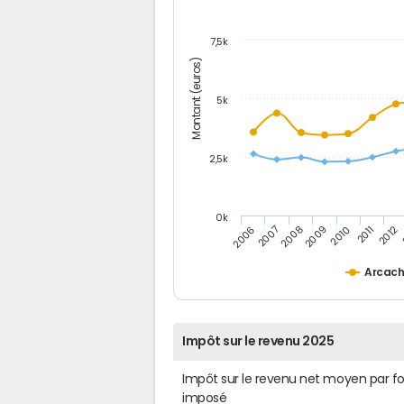
7,5k
Montant (euros)
5k
2,5k
0k
2010
2007
2012
2009
2006
2011
2008
Arcac
Impôt sur le revenu 2025
Impôt sur le revenu net moyen par f
imposé