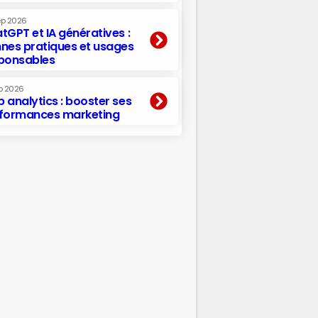
ep 2026
tGPT et IA génératives :
nes pratiques et usages
ponsables
p 2026
 analytics : booster ses
formances marketing