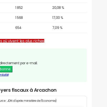
1 852
20,08 %
1 568
17,00 %
654
7,09 %
es où vivent les plus riches
directement par e-mail.
abonne
tialité
oyers fiscaux à Arcachon
rce : JDN d'après ministère de l'Economie)