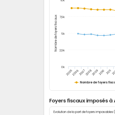
10k
Nombre de foyers fiscaux
7,5k
5k
2,5k
0k
2005
2011
2006
20
2007
2008
2009
2010
Nombre de foyers fisc
Foyers fiscaux imposés à
Evolution de la part de foyers imposables 