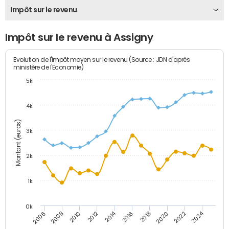
Impôt sur le revenu
Impôt sur le revenu à Assigny
Evolution de l'impôt moyen sur le revenu (Source : JDN d'après
ministère de l'Economie)
5k
4k
Montant (euros)
3k
2k
1k
0k
2014
2024
2010
2020
2012
2022
2006
2016
2008
2018