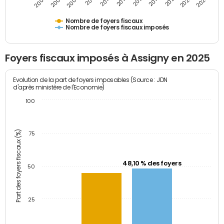
2009
2023
2017
2011
2025
2005
2019
2013
2007
2021
2015
Nombre de foyers fiscaux
Nombre de foyers fiscaux imposés
Foyers fiscaux imposés à Assigny en 2025
Evolution de la part de foyers imposables (Source : JDN
d'après ministère de l'Economie)
100
Part des foyers fiscaux (%)
75
48,10 % des foyers
50
25