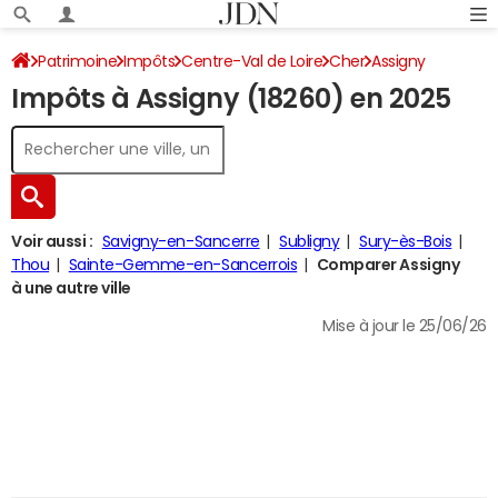
Patrimoine
Impôts
Centre-Val de Loire
Cher
Assigny
Impôts à Assigny (18260) en 2025
Impôt sur le revenu
Voir aussi :
Savigny-en-Sancerre
Subligny
Sury-ès-Bois
Thou
Sainte-Gemme-en-Sancerrois
Comparer Assigny
à une autre ville
Mise à jour le 25/06/26