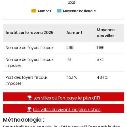
2025
Aumont
Moyenne nationale
Moyenne
Impôt sur le revenu 2025
Aumont
des villes
Nombre de foyers fiscaux
269
1 186
Nombre de foyers fiscaux
116
574
imposés
Part des foyers fiscaux
43,1 %
48,1 %
imposés
Les villes où l'on paye le plus d'IFI
Les villes où vivent les plus riches
Méthodologie :
Pour réaliser ce service, le JDN a recueilli l'ensemble des