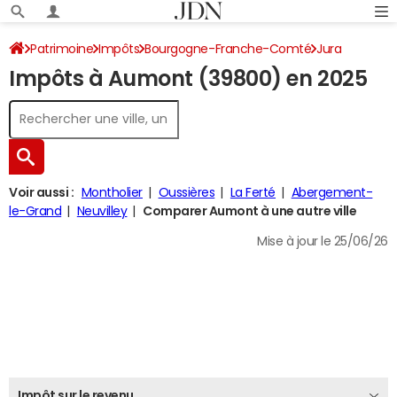
Patrimoine
Impôts
Bourgogne-Franche-Comté
Jura
Impôts à Aumont (39800) en 2025
Aumont
Impôt sur le revenu
Voir aussi :
Montholier
Oussières
La Ferté
Abergement-
le-Grand
Neuvilley
Comparer Aumont à une autre ville
Mise à jour le 25/06/26
Impôt sur le revenu