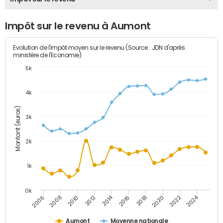
Impôt sur le revenu à Aumont
Evolution de l'impôt moyen sur le revenu (Source : JDN d'après
ministère de l'Economie)
5k
4k
Montant (euros)
3k
2k
1k
0k
2014
2024
2010
2020
2012
2022
2006
2016
2008
2018
Aumont
Moyenne nationale