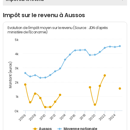
Impôt sur le revenu à Aussos
Evolution de l'impôt moyen sur le revenu (Source : JDN d'après
ministère de l'Economie)
5k
4k
Montant (euros)
3k
2k
1k
0k
2014
2024
2010
2020
2012
2022
2006
2016
2008
2018
Aussos
Moyenne nationale