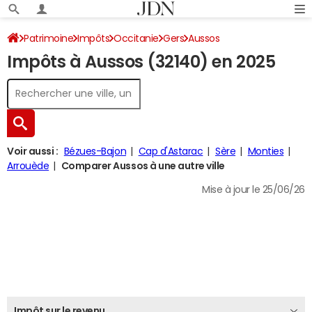
Patrimoine
Impôts
Occitanie
Gers
Aussos
Impôts à Aussos (32140) en 2025
Impôt sur le revenu
Voir aussi :
Bézues-Bajon
Cap d'Astarac
Sère
Monties
Arrouède
Comparer Aussos à une autre ville
Mise à jour le 25/06/26
Impôt sur le revenu