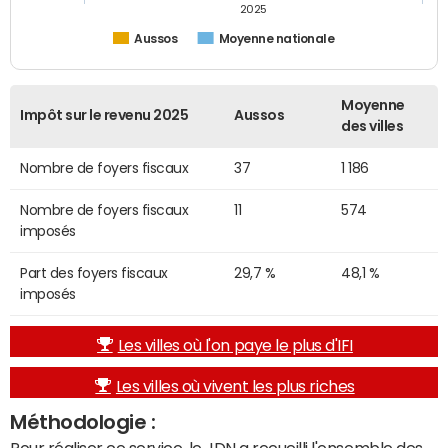
2025
Aussos
Moyenne nationale
Moyenne
Impôt sur le revenu 2025
Aussos
des villes
Nombre de foyers fiscaux
37
1 186
Nombre de foyers fiscaux
11
574
imposés
Part des foyers fiscaux
29,7 %
48,1 %
imposés
Les villes où l'on paye le plus d'IFI
Les villes où vivent les plus riches
Méthodologie :
Pour réaliser ce service, le JDN a recueilli l'ensemble des