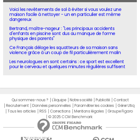
Voici les revêtements de sol à éviter si vous voulez une
maison facile à nettoyer - un en particulier est même
dangereux
Bertrand, maître-nageur : "Les principaux accidents
d'enfants en piscine sont dus au manque de forme
physique des parents"
Ce Français déloge les squatteurs de sa maison sans
violence grâce à un coup de fil particulièrement malin
Les neurologues en sont certains : ce sport est excellent
pour le cerveau et quelques minutes régulières suffisent
Qui sommes-nous ?
L'équipe
Notre société
Publicité
Contact
Recrutement
Données personnelles
Paramétrer les cookies
Gérer Utiq
Tous les articles
RSS
Corrections
Mentions légales
Groupe Figaro
© 2025 CCM Benchmark