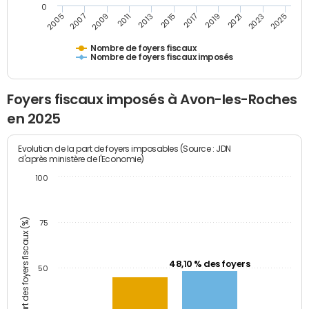
0
2009
2023
2017
2011
2025
2005
2019
2013
2007
2021
2015
Nombre de foyers fiscaux
Nombre de foyers fiscaux imposés
Foyers fiscaux imposés à Avon-les-Roches
en 2025
Evolution de la part de foyers imposables (Source : JDN
d'après ministère de l'Economie)
100
Part des foyers fiscaux (%)
75
48,10 % des foyers
50