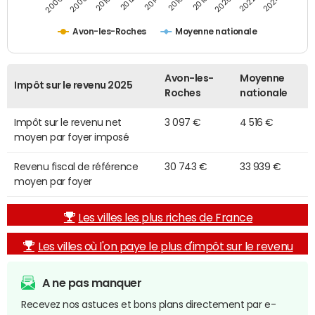
2014
2024
2010
2020
2012
2022
2006
2016
2008
2018
Avon-les-Roches
Moyenne nationale
Avon-les-
Moyenne
Impôt sur le revenu 2025
Roches
nationale
Impôt sur le revenu net
3 097 €
4 516 €
moyen par foyer imposé
Revenu fiscal de référence
30 743 €
33 939 €
moyen par foyer
Les villes les plus riches de France
Les villes où l'on paye le plus d'impôt sur le revenu
A ne pas manquer
Recevez nos astuces et bons plans directement par e-