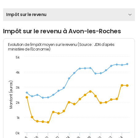
Impôt sur le revenu
Impôt sur le revenu à Avon-les-Roches
Evolution de l'impôt moyen sur le revenu (Source : JDN d'après
ministère de l'Economie)
5k
4k
Montant (euros)
3k
2k
1k
0k