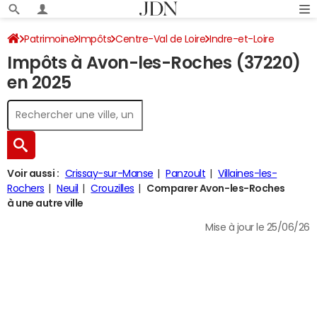
Patrimoine
Impôts
Centre-Val de Loire
Indre-et-Loire
Impôts à Avon-les-Roches (37220)
Avon-les-Roches
Impôt sur le revenu
en 2025
Voir aussi :
Crissay-sur-Manse
Panzoult
Villaines-les-
Rochers
Neuil
Crouzilles
Comparer Avon-les-Roches
à une autre ville
Mise à jour le 25/06/26