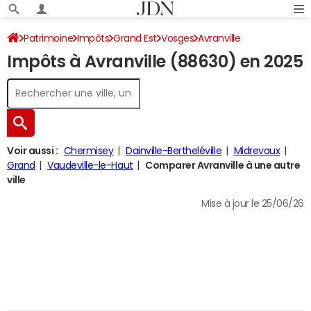
Patrimoine
Impôts
Grand Est
Vosges
Avranville
Impôts à Avranville (88630) en 2025
Impôt sur le revenu
Voir aussi :
Chermisey
Dainville-Bertheléville
Midrevaux
Grand
Vaudeville-le-Haut
Comparer Avranville à une autre
ville
Mise à jour le 25/06/26