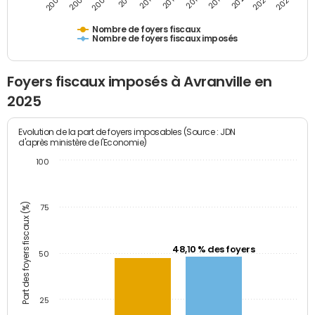
2007
2013
2019
2025
2005
2011
2017
2023
2009
2015
2021
Nombre de foyers fiscaux
Nombre de foyers fiscaux imposés
Foyers fiscaux imposés à Avranville en
2025
Evolution de la part de foyers imposables (Source : JDN
d'après ministère de l'Economie)
100
Part des foyers fiscaux (%)
75
48,10 % des foyers
50
25