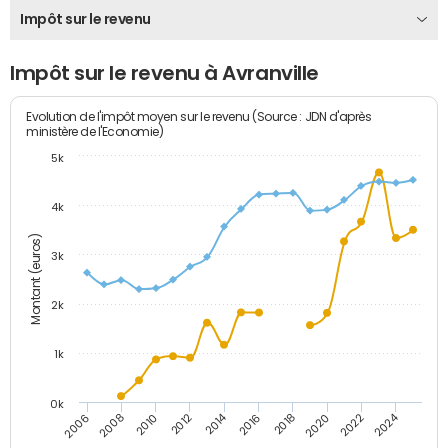
Impôt sur le revenu
Impôt sur le revenu à Avranville
Evolution de l'impôt moyen sur le revenu (Source : JDN d'après
ministère de l'Economie)
5k
4k
Montant (euros)
3k
2k
1k
0k
2014
2024
2010
2020
2012
2022
2006
2016
2008
2018