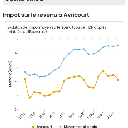
Impôt sur le revenu à Avricourt
Evolution de l'impôt moyen sur le revenu (Source : JDN d'après
ministère de l'Economie)
5k
4k
Montant (euros)
3k
2k
1k
0k
2014
2024
2010
2020
2012
2022
2006
2016
2008
2018
Avricourt
Moyenne nationale