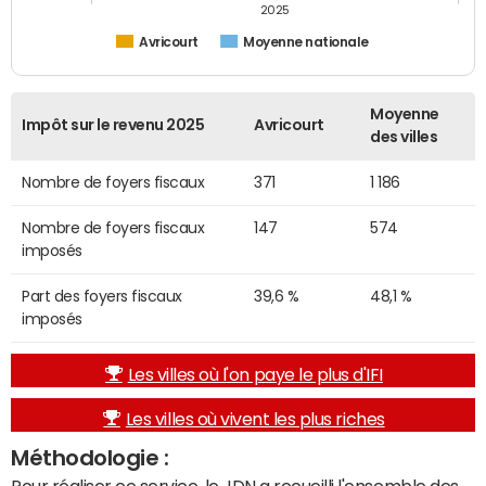
2025
Avricourt
Moyenne nationale
Moyenne
Impôt sur le revenu 2025
Avricourt
des villes
Nombre de foyers fiscaux
371
1 186
Nombre de foyers fiscaux
147
574
imposés
Part des foyers fiscaux
39,6 %
48,1 %
imposés
Les villes où l'on paye le plus d'IFI
Les villes où vivent les plus riches
Méthodologie :
Pour réaliser ce service, le JDN a recueilli l'ensemble des