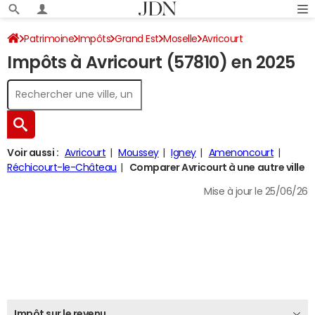
Patrimoine
Impôts
Grand Est
Moselle
Avricourt
Impôts à Avricourt (57810) en 2025
Impôt sur le revenu
Voir aussi :
Avricourt
Moussey
Igney
Amenoncourt
Réchicourt-le-Château
Comparer Avricourt à une autre ville
Mise à jour le 25/06/26
Impôt sur le revenu