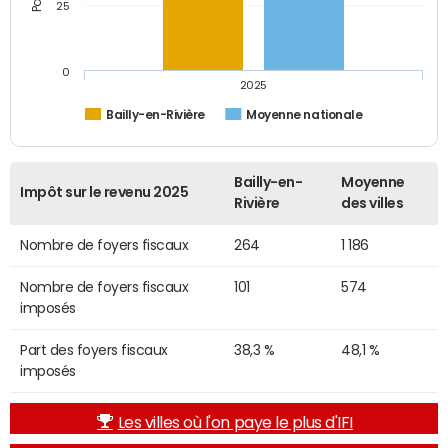
25
0
2025
Bailly-en-Rivière
Moyenne nationale
Bailly-en-
Moyenne
Impôt sur le revenu 2025
Rivière
des villes
Nombre de foyers fiscaux
264
1 186
Nombre de foyers fiscaux
101
574
imposés
Part des foyers fiscaux
38,3 %
48,1 %
imposés
Les villes où l'on paye le plus d'IFI