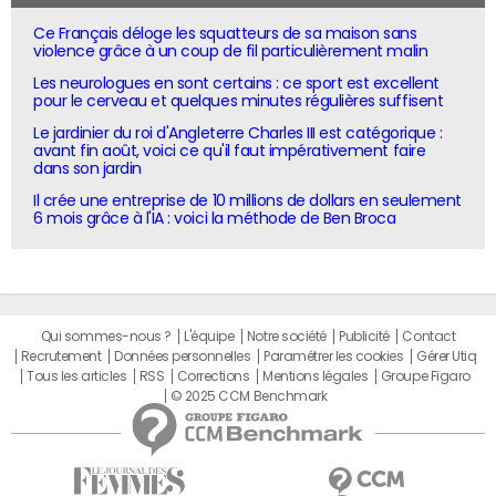
Ce Français déloge les squatteurs de sa maison sans
violence grâce à un coup de fil particulièrement malin
Les neurologues en sont certains : ce sport est excellent
pour le cerveau et quelques minutes régulières suffisent
Le jardinier du roi d'Angleterre Charles III est catégorique :
avant fin août, voici ce qu'il faut impérativement faire
dans son jardin
Il crée une entreprise de 10 millions de dollars en seulement
6 mois grâce à l'IA : voici la méthode de Ben Broca
Qui sommes-nous ?
L'équipe
Notre société
Publicité
Contact
Recrutement
Données personnelles
Paramétrer les cookies
Gérer Utiq
Tous les articles
RSS
Corrections
Mentions légales
Groupe Figaro
© 2025 CCM Benchmark