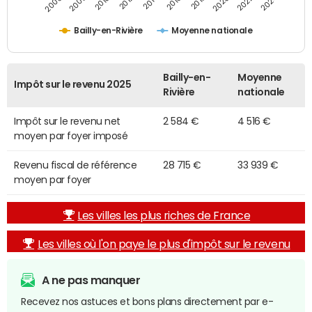
2014
2024
2010
2020
2012
2022
2006
2016
2008
2018
Bailly-en-Rivière
Moyenne nationale
Bailly-en-
Moyenne
Impôt sur le revenu 2025
Rivière
nationale
Impôt sur le revenu net
2 584 €
4 516 €
moyen par foyer imposé
Revenu fiscal de référence
28 715 €
33 939 €
moyen par foyer
Les villes les plus riches de France
Les villes où l'on paye le plus d'impôt sur le revenu
A ne pas manquer
Recevez nos astuces et bons plans directement par e-