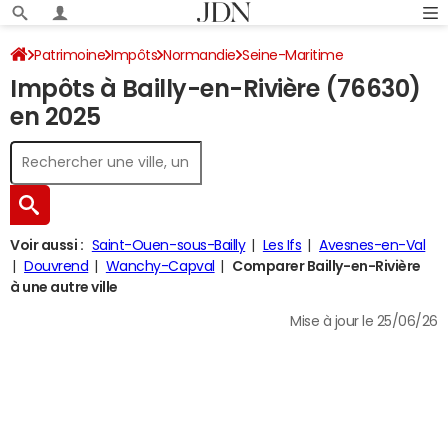
Patrimoine
Impôts
Normandie
Seine-Maritime
Impôts à Bailly-en-Rivière (76630)
Bailly-en-Rivière
Impôt sur le revenu
en 2025
Voir aussi :
Saint-Ouen-sous-Bailly
Les Ifs
Avesnes-en-Val
Douvrend
Wanchy-Capval
Comparer Bailly-en-Rivière
à une autre ville
Mise à jour le 25/06/26