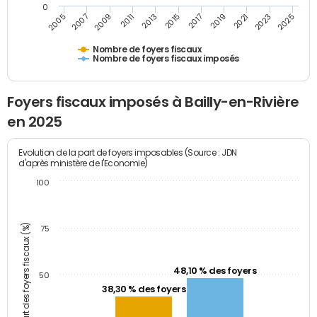
0
2009
2023
2017
2011
2025
2005
2019
2013
2007
2021
2015
Nombre de foyers fiscaux
Nombre de foyers fiscaux imposés
Foyers fiscaux imposés à Bailly-en-Rivière
en 2025
Evolution de la part de foyers imposables (Source : JDN
d'après ministère de l'Economie)
100
Part des foyers fiscaux (%)
75
48,10 % des foyers
50
38,30 % des foyers