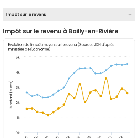
Impôt sur le revenu
Impôt sur le revenu à Bailly-en-Rivière
Evolution de l'impôt moyen sur le revenu (Source : JDN d'après
ministère de l'Economie)
5k
4k
Montant (euros)
3k
2k
1k
0k