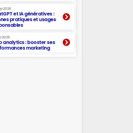
ep 2026
tGPT et IA génératives :
nes pratiques et usages
ponsables
p 2026
 analytics : booster ses
formances marketing