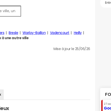
lers
Bresle
Warloy-Baillon
Vadencourt
Heilly
à une autre ville
Mise à jour le 25/06/26
FO
x
27 a
ieux
Goo