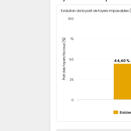
Evolution de la part de foyers imposables 
100
Part des foyers fiscaux (%)
75
50
44,40 % 
25
0
Baizie