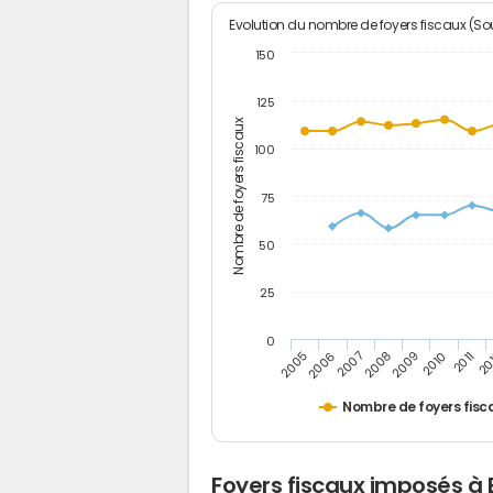
Evolution du nombre de foyers fiscaux (Sou
150
125
Nombre de foyers fiscaux
100
75
50
25
0
2005
20
2009
2006
2010
2007
2011
2008
Nombre de foyers fisc
Foyers fiscaux imposés à 