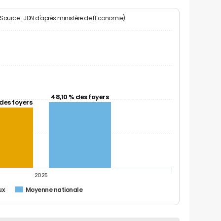
(Source : JDN d'après ministère de l'Economie)
48,10 % des foyers
des foyers
2025
ux
Moyenne nationale