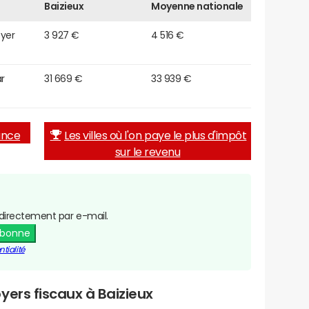
Baizieux
Moyenne nationale
oyer
3 927 €
4 516 €
r
31 669 €
33 939 €
rance
Les villes où l'on paye le plus d'impôt
sur le revenu
directement par e-mail.
abonne
tialité
yers fiscaux à Baizieux