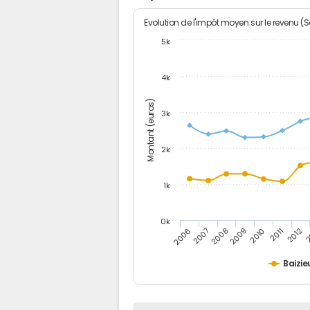
Evolution de l'impôt moyen sur le revenu (
5k
4k
Montant (euros)
3k
2k
1k
0k
2006
2007
2008
2009
2010
2011
2012
2
Baizie