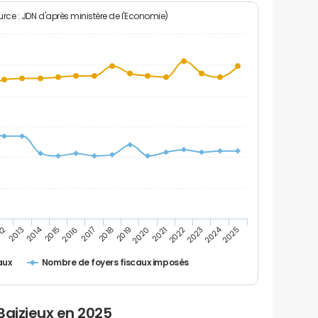
rce : JDN d'après ministère de l'Economie)
2024
2014
12
2019
2016
2023
2013
2020
2017
2021
2018
2025
2015
2022
Nombre de foyers fiscaux imposés
aux
Baizieux en 2025