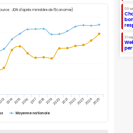
03 s
Source : JDN d'après ministère de l'Economie)
Cha
bon
res
21 se
Web
per
2014
2024
013
2015
2016
2017
2018
2019
2020
2021
2022
2023
2025
ux
Moyenne nationale