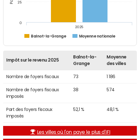
25
0
2025
Balnot-la-Grange
Moyenne nationale
Balnot-la-
Moyenne
Impôt sur le revenu 2025
Grange
des villes
Nombre de foyers fiscaux
73
1 186
Nombre de foyers fiscaux
38
574
imposés
Part des foyers fiscaux
52,1 %
48,1 %
imposés
Les villes où l'on paye le plus d'IFI