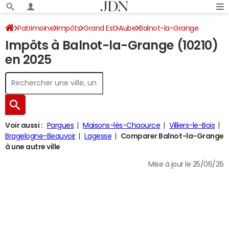
Patrimoine
Impôts
Grand Est
Aube
Balnot-la-Grange
Impôts à Balnot-la-Grange (10210)
Impôt sur le revenu
en 2025
Voir aussi :
Pargues
Maisons-lès-Chaource
Villiers-le-Bois
Bragelogne-Beauvoir
Lagesse
Comparer Balnot-la-Grange
à une autre ville
Mise à jour le 25/06/26