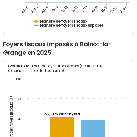
0
2009
2023
2017
2011
2025
2005
2019
2013
2007
2021
2015
Nombre de foyers fiscaux
Nombre de foyers fiscaux imposés
Foyers fiscaux imposés à Balnot-la-
Grange en 2025
Evolution de la part de foyers imposables (Source : JDN
d'après ministère de l'Economie)
100
Part des foyers fiscaux (%)
75
52,10 % des foyers
50