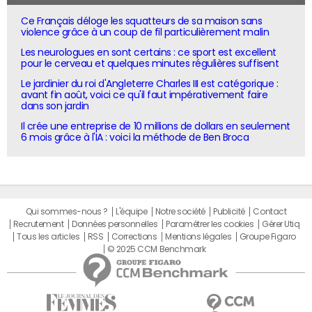
Ce Français déloge les squatteurs de sa maison sans
violence grâce à un coup de fil particulièrement malin
Les neurologues en sont certains : ce sport est excellent
pour le cerveau et quelques minutes régulières suffisent
Le jardinier du roi d'Angleterre Charles III est catégorique :
avant fin août, voici ce qu'il faut impérativement faire
dans son jardin
Il crée une entreprise de 10 millions de dollars en seulement
6 mois grâce à l'IA : voici la méthode de Ben Broca
Qui sommes-nous ?
L'équipe
Notre société
Publicité
Contact
Recrutement
Données personnelles
Paramétrer les cookies
Gérer Utiq
Tous les articles
RSS
Corrections
Mentions légales
Groupe Figaro
© 2025 CCM Benchmark