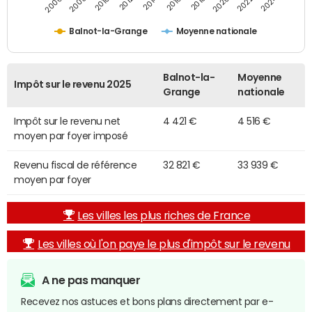
2014
2024
2010
2020
2012
2022
2006
2016
2008
2018
Balnot-la-Grange
Moyenne nationale
Balnot-la-
Moyenne
Impôt sur le revenu 2025
Grange
nationale
Impôt sur le revenu net
4 421 €
4 516 €
moyen par foyer imposé
Revenu fiscal de référence
32 821 €
33 939 €
moyen par foyer
Les villes les plus riches de France
Les villes où l'on paye le plus d'impôt sur le revenu
A ne pas manquer
Recevez nos astuces et bons plans directement par e-